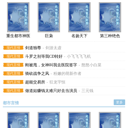
重生都市神医
巨枭
名扬天下
第三种绝色
现代言情
剑道独尊
-
剑游太虚
现代言情
斗罗之别等我CD转好
-
小飞飞飞飞机
现代言情
刚被甩，女神叫我去医院签字
-
憨憨小白菜
现代言情
骑砍战争之风
-
粉嫩的萌新作者
现代言情
超能交易所
-
狂龙宇恒
现代言情
做道姑赚钱太难只好去当演员
-
三元钱
更多
都市言情