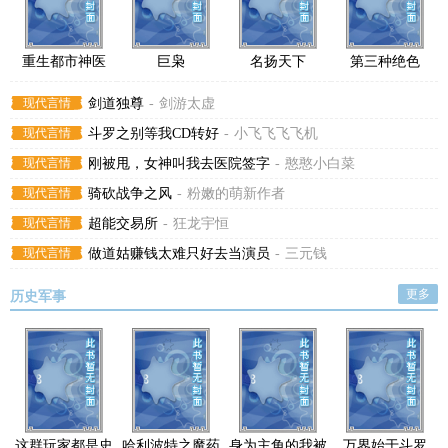
重生都市神医
巨枭
名扬天下
第三种绝色
现代言情
剑道独尊
-
剑游太虚
现代言情
斗罗之别等我CD转好
-
小飞飞飞飞机
现代言情
刚被甩，女神叫我去医院签字
-
憨憨小白菜
现代言情
骑砍战争之风
-
粉嫩的萌新作者
现代言情
超能交易所
-
狂龙宇恒
现代言情
做道姑赚钱太难只好去当演员
-
三元钱
更多
历史军事
这群玩家都是史
哈利波特之魔药
身为主角的我被
万界始于斗罗