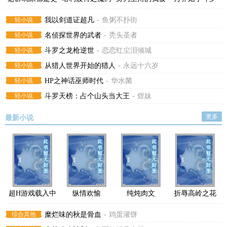
莱姆啊
教授
老婆画出来了
轻小说
我以剑道证超凡
-
鱼粥不扑街
轻小说
名侦探世界的武者
-
秃头圣者
轻小说
斗罗之龙枪逆世
-
恋恋红尘泪倾城
轻小说
从猎人世界开始的猎人
-
永远十六岁
轻小说
HP之神话巫师时代
-
华水菌
轻小说
斗罗天榜：占个山头当大王
-
煜妹
更多
最新小说
超H游戏载入中
纵情欢愉
纯炖肉文
折辱高岭之花
综合其他
糜烂味的秋是骨血
-
鸡蛋灌饼