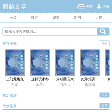
麒麟文学
书架
登录
分类
排行
完本
新书
足迹
更多
推荐小说
上门龙婿免
这群玩家都
穿成团宠大
妃常难驯：
颠
费全文阅读
是史莱姆啊
师兄后
魔帝要追妻
叶辰
某某a
向来心
夜凌珊
更多
玄幻魔法
更多
武侠修真