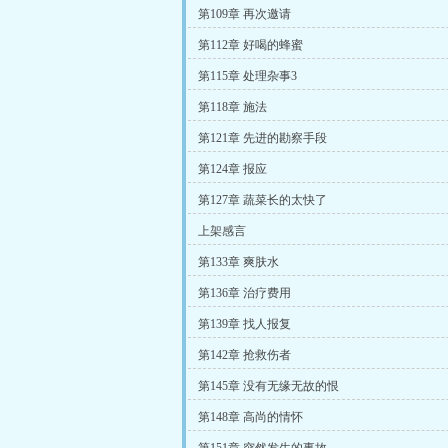
第109章 再次邀请
第112章 好喝的蜂蜜
第115章 处理杂事3
第118章 施法
第121章 先进的勘察手段
第124章 报应
第127章 蔬菜长的太快了
上架感言
第133章 爽肤水
第136章 治疗费用
第139章 找人报复
第142章 抢救伤者
第145章 没有无缘无故的恨
第148章 高尚的情怀