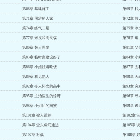
第68章 基建施工
第69章 找
第71章 困难的人家
第72章 救
第74章 练气二层
第75章 
第77章 米皮和肉夹馍
第78章 
第80章 替人理发
第81章 
第83章 临时房建设好了
第84章 
第86章 小姐姐请吃饭
第87章 
第89章 看见熟人
第90章 天
第92章 令人怀念的高中
第93章 
第95章 主治医生的惊讶
第96章 
第98章 小姐姐的闺蜜
第99章 
第101章 被人跟踪
第102章
第104章 念头瞬间通达
第105章 
第107章 对战
第108章 