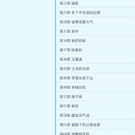
第22章 碰瓷
第25章 有了开宝箱的赶脚
第28章 做事情要大气
第31章 条件
第34章 购买药材
第37章 陈家村
第40章 玉髓液
第43章 父亲的兄弟
第46章 背着女孩下山
第49章 有钱任性
第52章 臊子面
第55章 相亲
第58章 建设沼气池
第61章 威胁下的公路追逐
第64章 放鞭炮庆祝