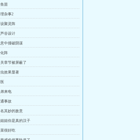
买鱼苗
处理杂事2
 布设聚灵阵
 葫芦谷设计
 无意中撞破阴谋
净化阵
 相关章节被屏蔽了
 驱虫效果显著
求医
小弟来电
交通事故
 莫名其妙的敌意
 小姐姐你是真的汉子
 青菜很好吃