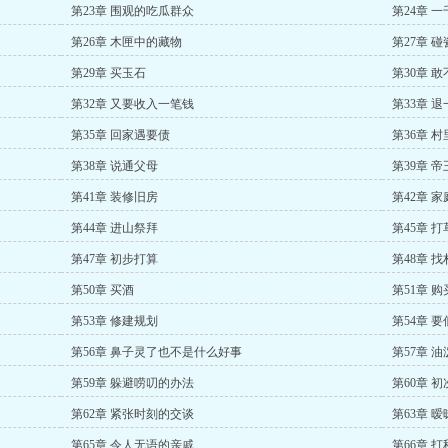
第23章 围观的吃瓜群众
第24章 
第26章 木匣中的藏物
第27章 
第29章 买玉石
第30章 
第32章 又要收入一笔钱
第33章 
第35章 回家遇要债
第36章 
第38章 说通父母
第39章 帝
第41章 装修旧房
第42章 
第44章 进山祭拜
第45章 
第47章 初步打算
第48章 
第50章 买酒
第51章 
第53章 修建规划
第54章 
第56章 鼻子灵了也不是什么好事
第57章 油
第59章 躲避唠叨的办法
第60章 
第62章 紧张时刻的交谈
第63章 
第65章 令人无语的亲戚
第66章 