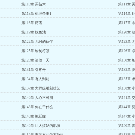
第110章 买苗木
第111章 
第113章 处理杂事1
第114章 
第116章 药酒
第117章
第119章 挖鱼池
第120章
第122章 儿时的伙伴
第123章
第125章 绘制符箓
第126章 
第128章 请假一天
第130章
第131章 引豸丹
第132章
第134章 有人到访
第135章 
第137章 大师级雕刻技艺
第138章 
第140章 人心不可测
第141章 
第143章 你在干什么
第144章
第146章 拖延症
第147章
第149章 让人嫉妒的肌肤
第150章