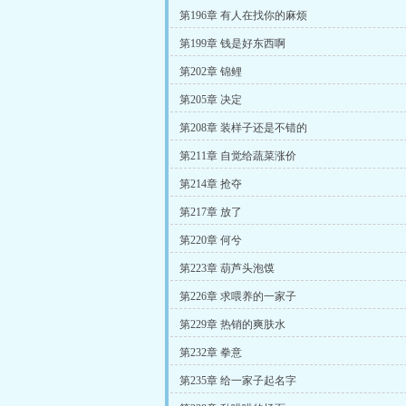
第196章 有人在找你的麻烦
第199章 钱是好东西啊
第202章 锦鲤
第205章 决定
第208章 装样子还是不错的
第211章 自觉给蔬菜涨价
第214章 抢夺
第217章 放了
第220章 何兮
第223章 葫芦头泡馍
第226章 求喂养的一家子
第229章 热销的爽肤水
第232章 拳意
第235章 给一家子起名字