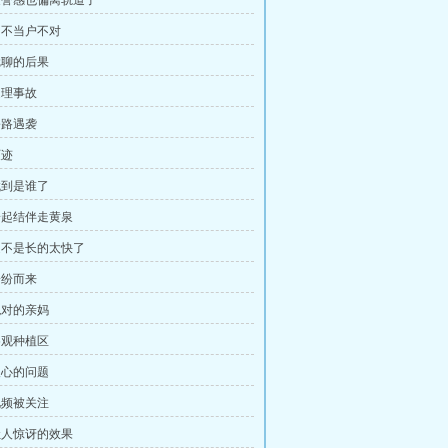
 荣誉感也偏离轨道了
 门不当户不对
 尬聊的后果
处理事故
公路遇袭
灭迹
 找到是谁了
 一起结伴走黄泉
 是不是长的太快了
纷纷而来
 绝对的亲妈
 参观种植区
 人心的问题
 视频被关注
 让人惊讶的效果