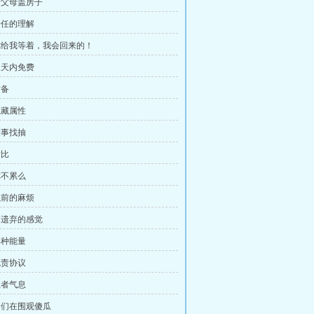
 给父母盖房子
 责任的理解
 你给我等着，我会回来的！
 三天内免费
防备
隐藏属性
没事找抽
对比
你不累么
 以前的麻烦
 被遗弃的感觉
异种能量
免责协议
王者气息
 它们在围观傻瓜