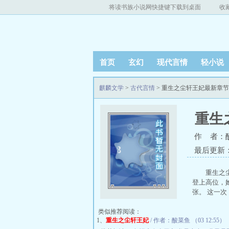
将读书族小说网快捷键下载到桌面
收
首页
玄幻
现代言情
轻小说
麒麟文学
>
古代言情
> 重生之尘轩王妃最新章
重生
作 者：
最后更新：20
重生之
登上高位，
张。 这一
类似推荐阅读：
1、
重生之尘轩王妃
/ 作者：酸菜鱼 （03 12:55）