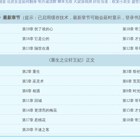
颗蛋
论庶女是如何翻身
明月减清辉
卿本无双
大梁游戏师
奸臣当道：权宠小农女
盛世
》最新章节
（提示：已启用缓存技术，最新章节可能会延时显示，登录书
第19章 扰了谁的心
第18章 
第16章 它是公的
第15章 
第13章 隔世在遇
第12章 
《重生之尘轩王妃》正文
第2章 重生
第3章 祭
第5章 巫灵术
第6章 荒
第8章 相遇
第9章 时
第11章 回城
第12章 
第14章 更漂亮的梅花
第15章 
第17章 惹桃花
第18章 
第20章 不速之客