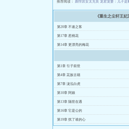
推荐阅读：
彪悍庶女太无良
龙君宠妻：儿子是
《重生之尘轩王妃
第20章 不速之客
第17章 惹桃花
第14章 更漂亮的梅花
第1章 引子前世
第4章 茈族古籍
第7章 泷泓白虎
第10章 阿娘
第13章 隔世在遇
第16章 它是公的
第19章 扰了谁的心