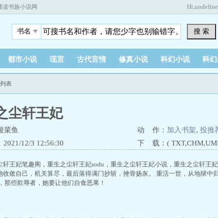
Hi,
undefin
藏读书族小说网
搜 索
书名
都市小说
现言
古代言情
修真小说
科幻小说
科幻
节列表
之尘轩王妃
酸菜鱼
动 作：
加入书架
,
投推
21/12/3 12:56:30
下 载：( TXT,CHM,UMD,
尘轩王妃笔趣阁，重生之尘轩王妃sodu，重生之尘轩王妃小说，重生之尘轩王
她收敛自己，机关算尽，最后落得满门抄斩，挫骨扬灰。 重活一世，从地狱中
次，那些欺辱者，她要让他们自食恶果！