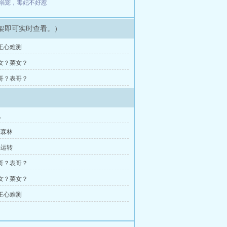
溺宠，毒妃不好惹
架即可实时查看。）
帝王心难测
才女？菜女？
哥哥？表哥？
祀
芜森林
光运转
哥哥？表哥？
才女？菜女？
帝王心难测