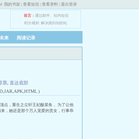
ed
我的书架
|
查看短信
|
查看资料
|
退出登录
留言：
通过邮件
、
站内短信
积分规则
解决跳到别的站
未来
阅读记录
荐票
,
直达底部
JAR,APK,HTML )
妃顶点，重生之尘轩王妃酸菜鱼， 为了让他
归来，她还是那个万人宠爱的贵女，行事乖