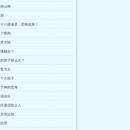
原始山林
差别
 七十八级魂圣，恐怖如斯！
宰了喂狗
斗罗大陆
 灵魂融合？
 谁的胆子那么大？
反客为主
 两个大粽子
 对于神的思考
十强决出
 七环显现惊众人
 玉天恒出场
无弦琴