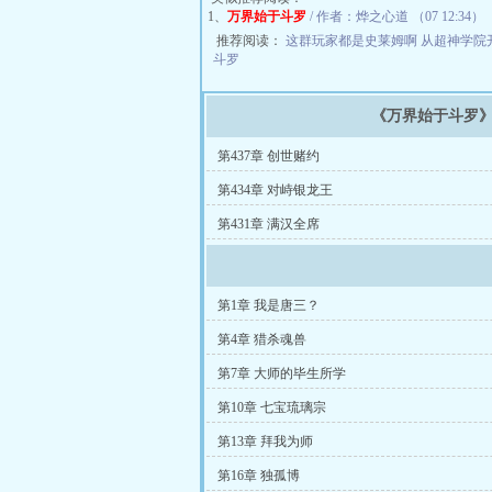
1、
万界始于斗罗
/ 作者：烨之心道 （07 12:34）
推荐阅读：
这群玩家都是史莱姆啊
从超神学院
斗罗
《万界始于斗罗
第437章 创世赌约
第434章 对峙银龙王
第431章 满汉全席
第1章 我是唐三？
第4章 猎杀魂兽
第7章 大师的毕生所学
第10章 七宝琉璃宗
第13章 拜我为师
第16章 独孤博