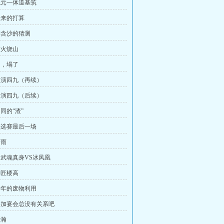
 混元一体道基筑
 未来的打算
 李含沙的猜测
放火烧山
山，塌了
 天演四九（再续）
 天演四九（后续）
不同的“渣”
 预选赛最后一场
祈雨
 伪武魂真身VS冰凤凰
神匠楼高
 时年的废物利用
 参加宴会总没有关系吧
浩瀚