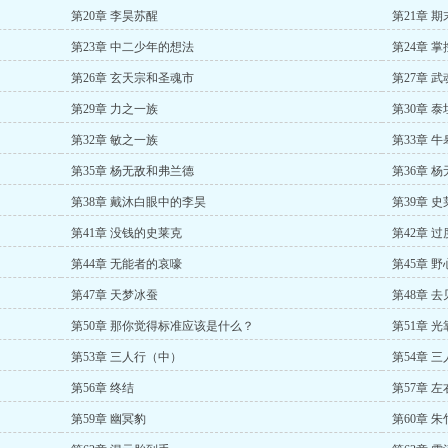
第20章 李昊苏醒
第21章 
第23章 中二少年的想法
第24章 
第26章 玄天宗和圣魂市
第27章 
第29章 力之一族
第30章 
第32章 敏之一族
第33章 
第35章 杨无敌和弗兰德
第36章 
第38章 戴沐白眼中的李昊
第39章 
第41章 没钱的史莱克
第42章 
第44章 无能者的哀嚎
第45章 野
第47章 天梦冰蚕
第48章 
第50章 那你觉得标准应该是什么？
第51章 
第53章 三人行（中）
第54章 
第56章 终结
第57章 
第59章 幽冥豹
第60章 