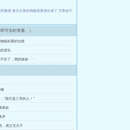
魔药教授
身为主角的我被老婆画出来了
万界始于
架即可实时查看。）
 食物链积累的仇恨
光的进化
对不住了，我的妹妹······
师
生镯
圣：“我可是三哥的人！”
相谈甚欢
蛛矛
果然，虎父无犬子