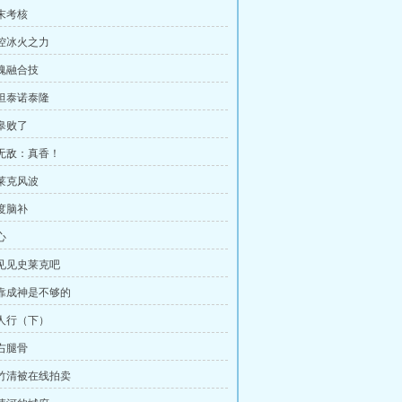
期末考核
掌控冰火之力
武魂融合技
泰坦泰诺泰隆
牛皋败了
杨无敌：真香！
史莱克风波
过度脑补
心
去见见史莱克吧
光靠成神是不够的
三人行（下）
左右腿骨
朱竹清被在线拍卖