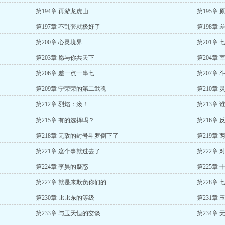
第194章 再游龙虎山
第195章 
第197章 不乱套就极好了
第198章 
第200章 心灵境界
第201章
第203章 愿与你共天下
第204章 
第206章 差一点一串七
第207章 
第209章 宁荣荣的第二武魂
第210章
第212章 烈焰：滚！
第213章
第215章 有的选择吗？
第216章 
第218章 无敌的封号斗罗倒下了
第219章
第221章 这个事就过去了
第222章
第224章 李昊的疑惑
第225章 
第227章 就是来欺负你们的
第228章
第230章 比比东的等级
第231章
第233章 与玉天恒的交谈
第234章 