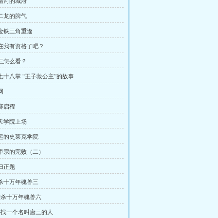
雪清河的城府
柳二龙的脾气
黄金铁三角重逢
现在我有资格了吧？
小三怎么看？
第七十八掌 “王子救公主”的故事
网
大赛启程
玄天学院上场
幸运的史莱克学院
象甲宗的完败（二）
回归正题
猎杀十万年魂兽三
 猎杀十万年魂兽六
 寻找一个名叫唐三的人