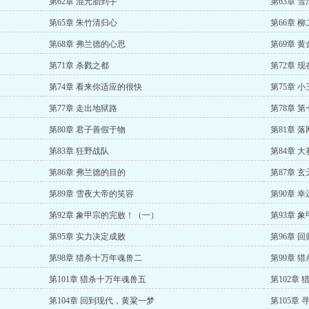
第62章 混元胎到手
第63章 
第65章 朱竹清归心
第66章 
第68章 弗兰德的心思
第69章 
第71章 杀戮之都
第72章 
第74章 看来你适应的很快
第75章 
第77章 走出地狱路
第78章 
第80章 君子善假于物
第81章 落
第83章 狂野战队
第84章 
第86章 弗兰德的目的
第87章 
第89章 雪夜大帝的笑容
第90章 
第92章 象甲宗的完败！（一）
第93章 
第95章 实力决定成败
第96章 
第98章 猎杀十万年魂兽二
第99章 
第101章 猎杀十万年魂兽五
第102章
第104章 回到现代，黄粱一梦
第105章