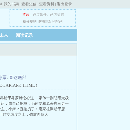
ed
我的书架
|
查看短信
|
查看资料
|
退出登录
留言：
通过邮件
、
站内短信
积分规则
解决跳到别的站
未来
阅读记录
荐票
,
直达底部
JAR,APK,HTML )
万界始于斗罗烨之心道， 家传一副阴阳太极
命运，由自己把握，为何要和原著唐三走一
女主，小舞？直接扔了！唐家祖训起于唐
走于时空纬度之上，俯瞰面位大