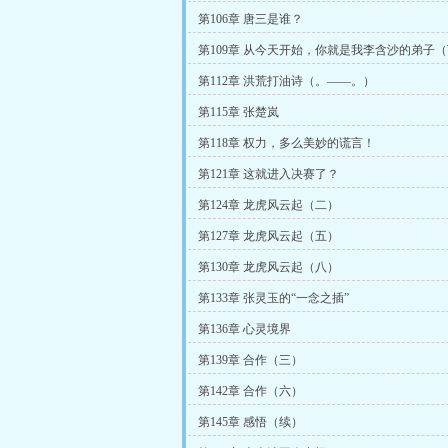
第106章 唐三是谁？
第109章 从今天开始，你就是我李含沙的弟子
第112章 洪荒打油诗（。——。）
第115章 张楚岚
第118章 权力，多么美妙的谎言！
第121章 这就进入决赛了？
第124章 龙虎风云起（二）
第127章 龙虎风云起（五）
第130章 龙虎风云起（八）
第133章 张灵玉的“一念之插”
第136章 心灵境界
第139章 合作（三）
第142章 合作（六）
第145章 感悟（续）