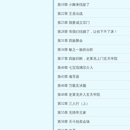
第19章 小舞来找架了
第22章 王圣出战
第25章 我要成立宗门
第28章 等我们结婚了，让你下不了床！
第31章 四族聚会
第34章 敏之一族的台阶
第37章 四族归附，史莱克上门玄天学院
第40章 七宝琉璃宗介入
第43章 魂导器
第46章 万载玄冰髓
第49章 史莱克并入玄天学院
第52章 三人行（上）
第55章 无情帝王家
第58章 天斗拍卖会场