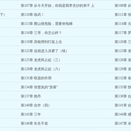
第107章 从今天开始，你就是我李含沙的弟子 上
第108章
（下）
第110章 练武！
第111章
第113章 爬山很危险，需要坐电梯
第114章
第116章 三哥，你怎么样？
第117章 
第119章 异能用到打架上去
第120章
第122章 这就进入决赛了（续）
第123章
第125章 龙虎风云起（三）
第126章
第128章 龙虎风云起（六）
第129章
第131章 暗器的作用
第132章
第134章 张楚岚的“羡慕”
第135章
第137章 抱丹
第138章
第140章 合作（四）
第141章
第143章 三年
第144章 
第146章 长生不老
第147章