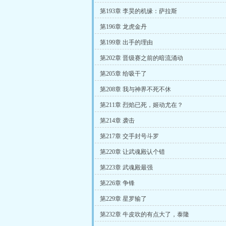
第193章 李昊的机缘：萨拉斯
第196章 龙虎金丹
第199章 出手的理由
第202章 晋级赛之前的暗流涌动
第205章 给吸干了
第208章 我与神界不死不休
第211章 烈焰已死，姬动尤在？
第214章 袭击
第217章 交手封号斗罗
第220章 让武魂殿认个错
第223章 武魂殿最强
第226章 争锋
第229章 星罗输了
第232章 牛皮吹的有点大了，泰隆