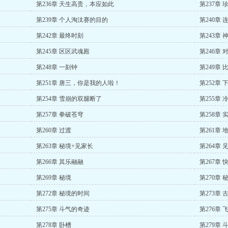
第236章 天生高贵，本应如此
第237章 
第239章 个人淘汰赛的目的
第240章
第242章 最终时刻
第243章
第245章 区区武魂殿
第246章 
第248章 一刻钟
第249章
第251章 唐三，你是我的人啦！
第252章 
第254章 雪崩的双腿断了
第255章
第257章 拳破苍穹
第258章 
第260章 过渡
第261章 
第263章 秘境+见家长
第264章 
第266章 其乐融融
第267章 
第269章 秘境
第270章
第272章 秘境的时间
第273章
第275章 斗气的奇迹
第276章
第278章 卧槽
第279章 