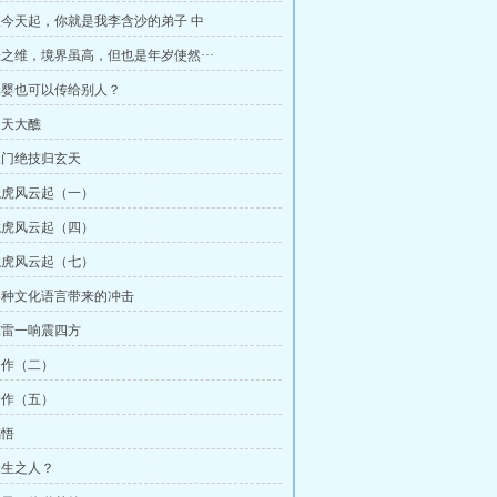
 从今天起，你就是我李含沙的弟子 中
 张之维，境界虽高，但也是年岁使然···
 元婴也可以传给别人？
罗天大醮
 三门绝技归玄天
 龙虎风云起（一）
 龙虎风云起（四）
 龙虎风云起（七）
 各种文化语言带来的冲击
 惊雷一响震四方
 合作（二）
 合作（五）
感悟
 永生之人？