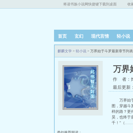
将读书族小说网快捷键下载到桌面
收
首页
玄幻
现代言情
轻小说
麒麟文学
>
轻小说
> 万界始于斗罗最新章节列表
万界
作 者：
最后更新：20
万界始
图，穿越斗
样的路？更
昊，也终于
千！”（……
类似推荐阅读：