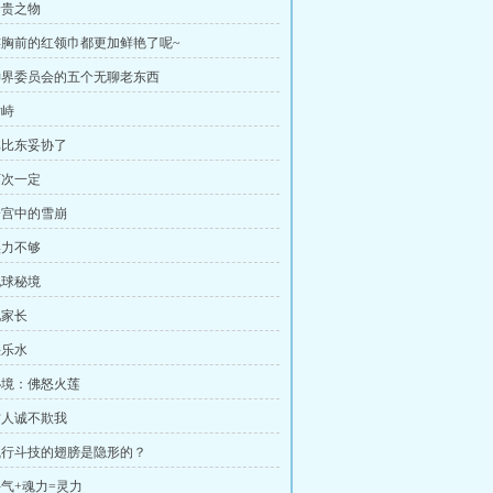
珍贵之物
 连胸前的红领巾都更加鲜艳了呢~
 神界委员会的五个无聊老东西
对峙
 比比东妥协了
下次一定
 冷宫中的雪崩
实力不够
地球秘境
见家长
快乐水
 秘境：佛怒火莲
 古人诚不欺我
 飞行斗技的翅膀是隐形的？
斗气+魂力=灵力