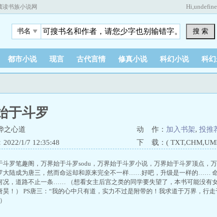
Hi,
undefin
藏读书族小说网
搜 索
书名
都市小说
现言
古代言情
修真小说
科幻小说
科幻
始于斗罗
烨之心道
动 作：
加入书架
,
投推
22/1/7 12:35:48
下 载：( TXT,CHM,UMD,
于斗罗笔趣阁，万界始于斗罗sodu，万界始于斗罗小说，万界始于斗罗顶点，
罗大陆成为唐三，然而命运却和原来完全不一样……好吧，升级是一样的…… 
何况，道路不止一条…… （想看女主后宫之类的同学要失望了，本书可能没有
唐昊！） PS唐三：“我的心中只有道，实力不过是附带的！我求道于万界，行
）