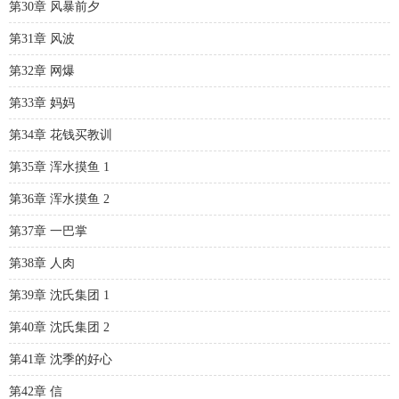
第30章 风暴前夕
第31章 风波
第32章 网爆
第33章 妈妈
第34章 花钱买教训
第35章 浑水摸鱼 1
第36章 浑水摸鱼 2
第37章 一巴掌
第38章 人肉
第39章 沈氏集团 1
第40章 沈氏集团 2
第41章 沈季的好心
第42章 信