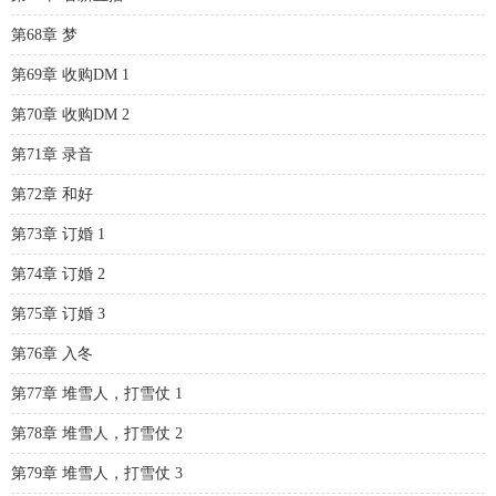
第68章 梦
第69章 收购DM 1
第70章 收购DM 2
第71章 录音
第72章 和好
第73章 订婚 1
第74章 订婚 2
第75章 订婚 3
第76章 入冬
第77章 堆雪人，打雪仗 1
第78章 堆雪人，打雪仗 2
第79章 堆雪人，打雪仗 3