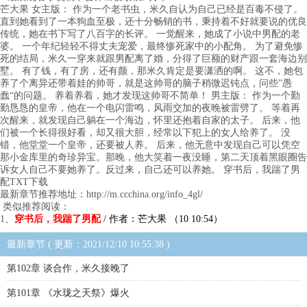
芒大果 女主版： 作为一个老书虫，米久自认为自己已经是百毒不侵了。
直到她看到了一本狗血至极，还十分畅销的书，秉持着不好就要说的优良
传统，她在书下写了八百字的长评。 一觉醒来，她成了小说中男配的老
婆。 一个年纪轻轻不得丈夫宠爱，最终惨死家中的小配角。 为了避免惨
死的结局，米久一穿来就跟男配离了婚，分得了巨额的财产跟一套海边别
墅。 有了钱，有了房，还有颜，那米久肯定是要潇洒的啊。 这不，她包
养了个离异还带着娃的帅哥，就是这帅哥的脑子稍微迟钝点，问些”愚
蠢“的问题。 养着养着，她才发现这帅哥不简单！ 男主版： 作为一个勤
勤恳恳的皇帝，他在一个电闪雷鸣，风雨交加的夜晚被雷劈了。 等着再
次醒来，就发现自己躺在一个海边，怀里还抱着自家的太子。 后来，他
们被一个长得很好看，却又很大胆，经常以下犯上的女人给养了。 没
错，他堂堂一个皇帝，还要被人养。 后来，他无意中发现自己可以凭空
那小金库里的奇珍异宝。那晚，他大笑着一夜没睡，第二天顶着黑眼圈告
诉女人自己不要她养了。反过来，自己还可以养她。 穿书后，我踹了男
配TXT下载
最新章节推荐地址：http://m.ccchina.org/info_4gl/
类似推荐阅读：
1、
穿书后，我踹了男配
/ 作者：芒大果 （10 10:54）
最新章节 ( 更新：2021/12/10 10:55:38 )
第102章 谈合作，米久接晚了
第101章 《水珑之天祭》爆火