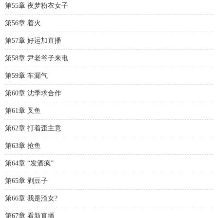
第55章 夜梦粉衣女子
第56章 着火
第57章 好运加直播
第58章 尹老爷子来电
第59章 车漏气
第60章 沈季求合作
第61章 叉鱼
第62章 打着歪主意
第63章 抢鱼
第64章 “发酒疯”
第65章 剥豆子
第66章 我是渣女?
第67章 看新直播