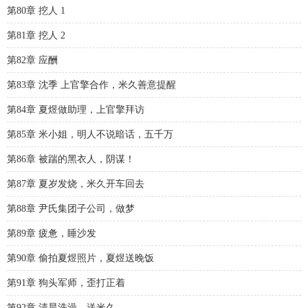
第80章 挖人 1
第81章 挖人 2
第82章 应酬
第83章 沈季 上官擎合作，米久善意提醒
第84章 夏煜做助理，上官擎拜访
第85章 米小姐，明人不说暗话，五千万
第86章 被踹的黑衣人，阴谋！
第87章 夏岁发烧，米久开车回去
第88章 尹氏集团子公司，做梦
第89章 疲惫，睡沙发
第90章 偷拍夏煜照片，夏煜送晚饭
第91章 狗头军师，歪打正着
第92章 清晨洗澡，送米久