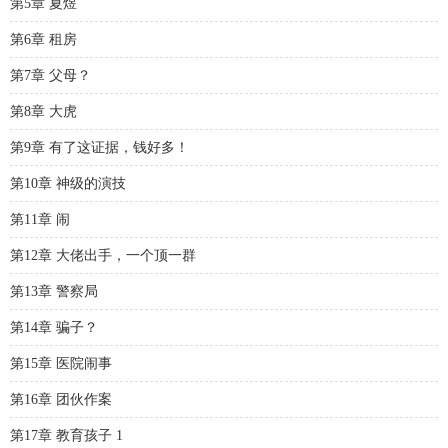
第5章 夏煜
第6章 租房
第7章 父母？
第8章 大虎
第9章 有了这证据，钱好多！
第10章 神级的演技
第11章 闹
第12章 大佬出手，一个顶一群
第13章 警察局
第14章 骗子？
第15章 医院闹事
第16章 团伙作案
第17章 教育孩子 1