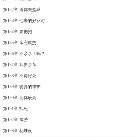
第182章 送你去监狱
第183章 他来的好及时
第184章 要抱抱
第185章 亲完就扔
第186章 不亲亲了吗？
第187章 我要亲亲
第188章 不得好死
第189章 婆婆的维护
第190章 凭你该死
第191章 找死
第192章 威胁
第193章 花烛夜