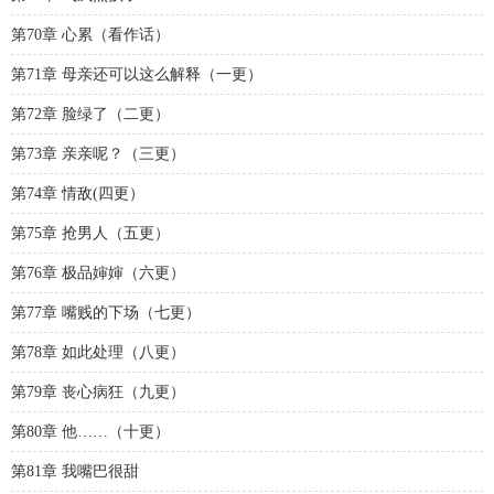
第70章 心累（看作话）
第71章 母亲还可以这么解释（一更）
第72章 脸绿了（二更）
第73章 亲亲呢？（三更）
第74章 情敌(四更）
第75章 抢男人（五更）
第76章 极品婶婶（六更）
第77章 嘴贱的下场（七更）
第78章 如此处理（八更）
第79章 丧心病狂（九更）
第80章 他……（十更）
第81章 我嘴巴很甜