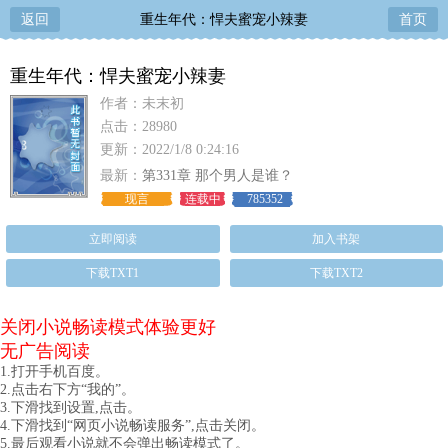
返回
重生年代：悍夫蜜宠小辣妻
首页
重生年代：悍夫蜜宠小辣妻
作者：未末初
点击：28980
更新：2022/1/8 0:24:16
最新：
第331章 那个男人是谁？
现言
连载中
785352
立即阅读
加入书架
下载TXT1
下载TXT2
关闭小说畅读模式体验更好
无广告阅读
1.打开手机百度。
2.点击右下方“我的”。
3.下滑找到设置,点击。
4.下滑找到“网页小说畅读服务”,点击关闭。
5.最后观看小说就不会弹出畅读模式了。