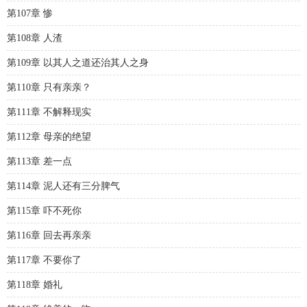
第107章 惨
第108章 人渣
第109章 以其人之道还治其人之身
第110章 只有亲亲？
第111章 不解释现实
第112章 母亲的绝望
第113章 差一点
第114章 泥人还有三分脾气
第115章 吓不死你
第116章 回去再亲亲
第117章 不要你了
第118章 婚礼