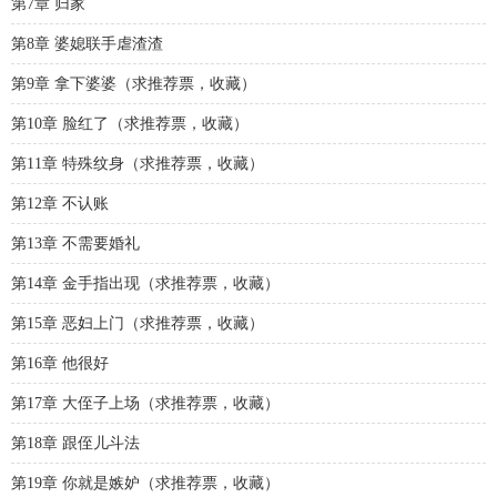
第7章 归家
第8章 婆媳联手虐渣渣
第9章 拿下婆婆（求推荐票，收藏）
第10章 脸红了（求推荐票，收藏）
第11章 特殊纹身（求推荐票，收藏）
第12章 不认账
第13章 不需要婚礼
第14章 金手指出现（求推荐票，收藏）
第15章 恶妇上门（求推荐票，收藏）
第16章 他很好
第17章 大侄子上场（求推荐票，收藏）
第18章 跟侄儿斗法
第19章 你就是嫉妒（求推荐票，收藏）