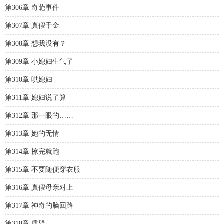
第306章 奇葩事件
第307章 真假千金
第308章 想我没有？
第309章 小媳妇生气了
第310章 哄媳妇
第311章 媳妇说了算
第312章 那一眼的……
第313章 她的无情
第314章 撩完就跑
第315章 不要随便穿衣服
第316章 真假母亲对上
第317章 神奇的脑回路
第318章 质疑