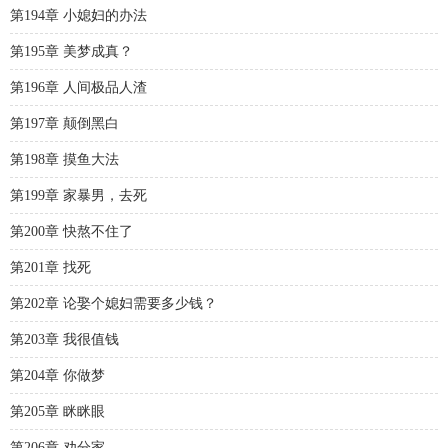
第194章 小媳妇的办法
第195章 美梦成真？
第196章 人间极品人渣
第197章 颠倒黑白
第198章 摸鱼大法
第199章 家暴男，去死
第200章 快熬不住了
第201章 找死
第202章 论娶个媳妇需要多少钱？
第203章 我很值钱
第204章 你做梦
第205章 眯眯眼
第206章 劝分家