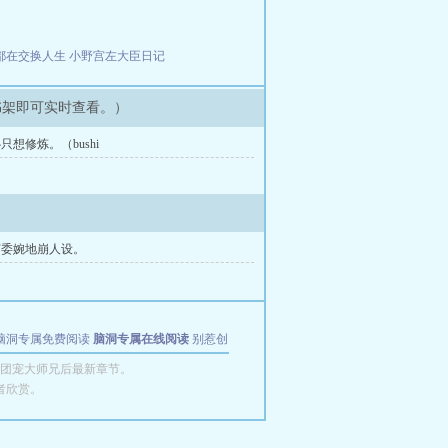
都在交换人生
小野宫左大臣日记
书架即可实时查看。）
心只想修炼。（bushi
如何委婉地崩人设。
脑洞专属免费阅读
脑洞专属在线阅读
别惹创
团宠大师兄后最新章节。
者欣赏。