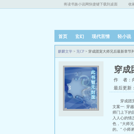
将读书族小说网快捷键下载到桌面
收
首页
玄幻
现代言情
轻小说
麒麟文学
>
无CP
> 穿成团宠大师兄后最新章节
穿成
作 者：
最后更新：20
穿成团
文案一: 
师门上下的
入人心的情
色，“大师
的。” 小师