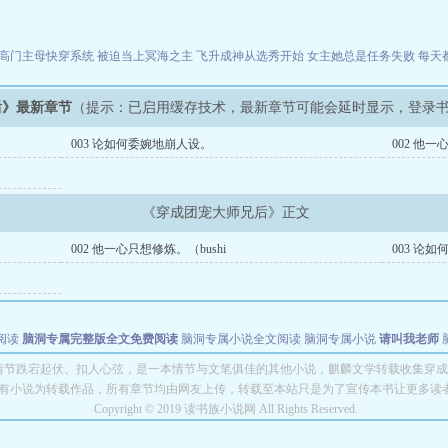
）
高门主母快穿系统
被迫当上冥海之主
飞升成神从选秀开始
女主她总是任务失败
每天
后》最新章节
（提示：已启用缓存技术，最新章节可能会延时显示，登录
003 论如何委婉地崩人设。
002 他一
《穿成团宠大师兄后》正文
002 他一心只想修炼。（bushi
003 论
阅读
脑洞专属完整版全文免费阅读
脑洞专属小说全文阅读
脑洞专属小说
请叫我老师
世者
穿书第一天就结婚小说全文阅读
情节跌宕起伏、扣人心弦，是一本情节与文笔俱佳的其他小说，麒麟文学转载收集穿成
有小说为转载作品，所有章节均由网友上传，转载至本站只是为了宣传本书让更多读
Copyright © 2019 读书族小说网 All Rights Reserved.