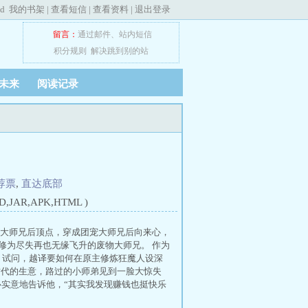
ed
我的书架
|
查看短信
|
查看资料
|
退出登录
留言：
通过邮件
、
站内短信
积分规则
解决跳到别的站
未来
阅读记录
荐票
,
直达底部
JAR,APK,HTML )
宠大师兄后顶点，穿成团宠大师兄后向来心，
修为尽失再也无缘飞升的废物大师兄。 作为
 试问，越译要如何在原主修炼狂魔人设深
古代的生意，路过的小师弟见到一脸大惊失
心实意地告诉他，“其实我发现赚钱也挺快乐