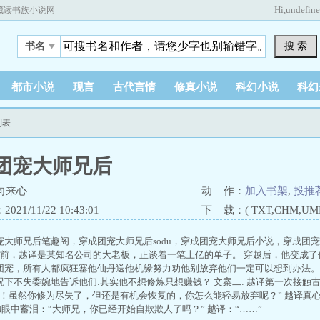
Hi,
undefin
藏读书族小说网
搜 索
书名
都市小说
现言
古代言情
修真小说
科幻小说
科幻
列表
团宠大师兄后
向来心
动 作：
加入书架
,
投推
21/11/22 10:43:01
下 载：( TXT,CHM,UMD,
宠大师兄后笔趣阁，穿成团宠大师兄后sodu，穿成团宠大师兄后小说，穿成团
穿越前，越译是某知名公司的大老板，正谈着一笔上亿的单子。 穿越后，他变成了
团宠，所有人都疯狂塞他仙丹送他机缘努力劝他别放弃他们一定可以想到办法。
况下不失委婉地告诉他们:其实他不想修炼只想赚钱？ 文案二: 越译第一次接触
兄！虽然你修为尽失了，但还是有机会恢复的，你怎么能轻易放弃呢？” 越译真
弟眼中蓄泪：“大师兄，你已经开始自欺欺人了吗？” 越译：“……”