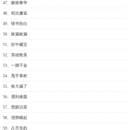
47、极致奢华
48、初次邂逅
49、情书告白
50、捡漏捡漏
51、肚中藏宝
52、英雄救美
53、一掷千金
54、甩手掌柜
55、捡大漏了
56、遇到难题
57、慧眼识英
58、强势崛起
59、占尽先机