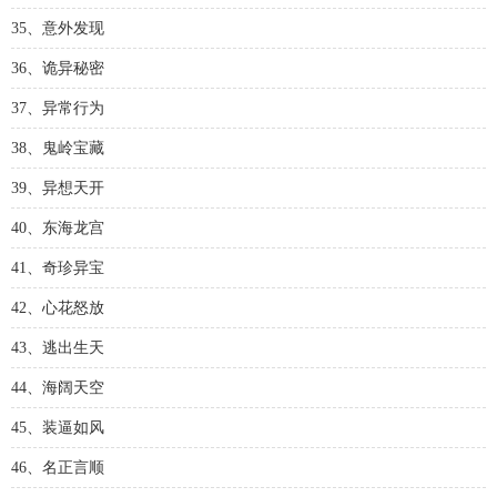
35、意外发现
36、诡异秘密
37、异常行为
38、鬼岭宝藏
39、异想天开
40、东海龙宫
41、奇珍异宝
42、心花怒放
43、逃出生天
44、海阔天空
45、装逼如风
46、名正言顺