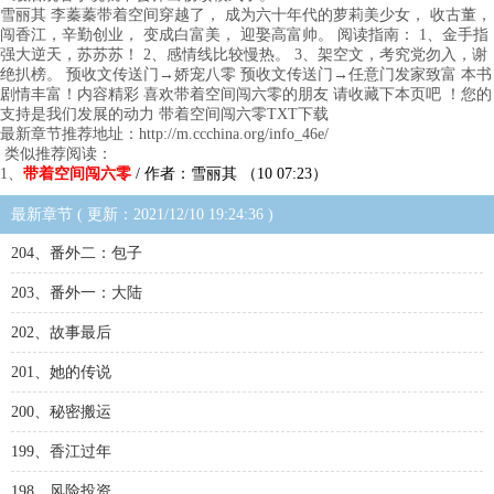
雪丽其 李蓁蓁带着空间穿越了， 成为六十年代的萝莉美少女， 收古董，
闯香江，辛勤创业， 变成白富美， 迎娶高富帅。 阅读指南： 1、金手指
强大逆天，苏苏苏！ 2、感情线比较慢热。 3、架空文，考究党勿入，谢
绝扒榜。 预收文传送门→娇宠八零 预收文传送门→任意门发家致富 本书
剧情丰富！内容精彩 喜欢带着空间闯六零的朋友 请收藏下本页吧 ！您的
支持是我们发展的动力 带着空间闯六零TXT下载
最新章节推荐地址：http://m.ccchina.org/info_46e/
类似推荐阅读：
1、
带着空间闯六零
/ 作者：雪丽其 （10 07:23）
最新章节 ( 更新：2021/12/10 19:24:36 )
204、番外二：包子
203、番外一：大陆
202、故事最后
201、她的传说
200、秘密搬运
199、香江过年
198、风险投资