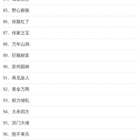
85、野心膨胀
86、你脸红了
87、传家之宝
88、万年山洞
89、巨额财富
90、苏州园林
91、再见故人
92、黄金万两
93、权力倾轧
94、大杀四方
95、洪门大佬
96、慈不掌兵