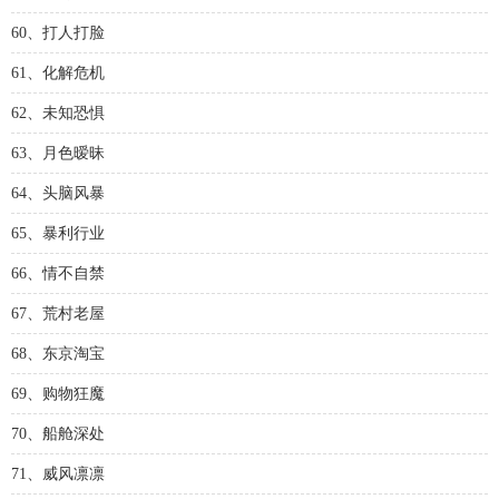
60、打人打脸
61、化解危机
62、未知恐惧
63、月色暧昧
64、头脑风暴
65、暴利行业
66、情不自禁
67、荒村老屋
68、东京淘宝
69、购物狂魔
70、船舱深处
71、威风凛凛