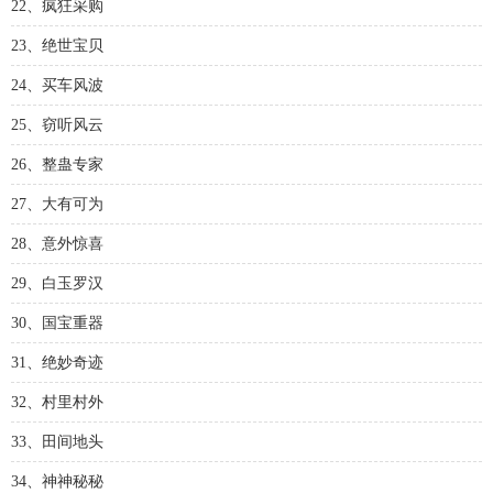
22、疯狂采购
23、绝世宝贝
24、买车风波
25、窃听风云
26、整蛊专家
27、大有可为
28、意外惊喜
29、白玉罗汉
30、国宝重器
31、绝妙奇迹
32、村里村外
33、田间地头
34、神神秘秘