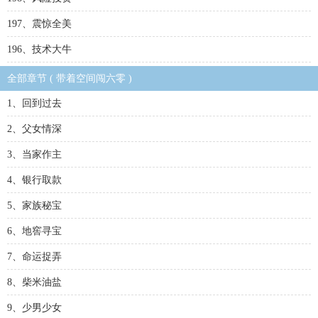
197、震惊全美
196、技术大牛
全部章节 ( 带着空间闯六零 )
1、回到过去
2、父女情深
3、当家作主
4、银行取款
5、家族秘宝
6、地窖寻宝
7、命运捉弄
8、柴米油盐
9、少男少女