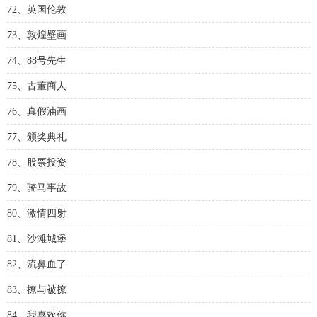
72、英国伦敦
73、敦煌壁画
74、88号先生
75、古董商人
76、真假油画
77、颁奖典礼
78、股票投资
79、骑马事故
80、激情四射
81、沙滩城堡
82、流鼻血了
83、撩与被撩
84、我喜欢你