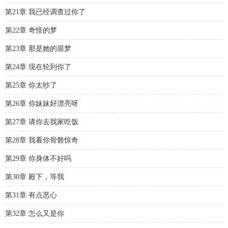
第21章 我已经调查过你了
第22章 奇怪的梦
第23章 那是她的噩梦
第24章 现在轮到你了
第25章 你太吵了
第26章 你妹妹好漂亮呀
第27章 请你去我家吃饭
第28章 我看你骨骼惊奇
第29章 你身体不好吗
第30章 殿下，等我
第31章 有点恶心
第32章 怎么又是你