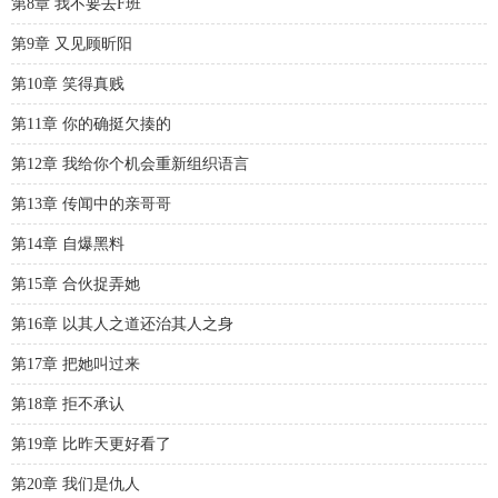
第8章 我不要去F班
第9章 又见顾昕阳
第10章 笑得真贱
第11章 你的确挺欠揍的
第12章 我给你个机会重新组织语言
第13章 传闻中的亲哥哥
第14章 自爆黑料
第15章 合伙捉弄她
第16章 以其人之道还治其人之身
第17章 把她叫过来
第18章 拒不承认
第19章 比昨天更好看了
第20章 我们是仇人