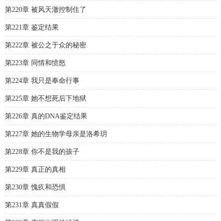
第220章 被风天澈控制住了
第221章 鉴定结果
第222章 被公之于众的秘密
第223章 同情和愤怒
第224章 我只是奉命行事
第225章 她不想死后下地狱
第226章 真的DNA鉴定结果
第227章 她的生物学母亲是洛希玥
第228章 你不是我的孩子
第229章 真正的真相
第230章 愧疚和恐惧
第231章 真真假假