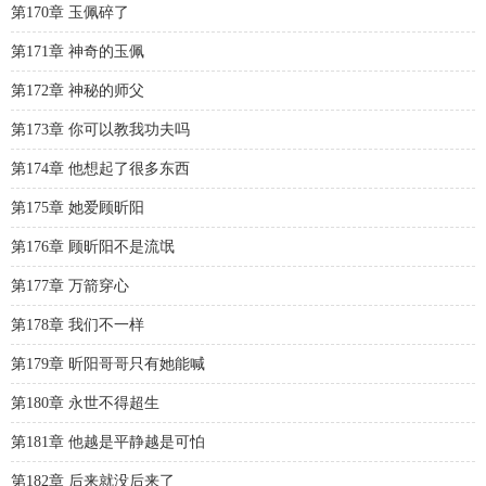
第170章 玉佩碎了
第171章 神奇的玉佩
第172章 神秘的师父
第173章 你可以教我功夫吗
第174章 他想起了很多东西
第175章 她爱顾昕阳
第176章 顾昕阳不是流氓
第177章 万箭穿心
第178章 我们不一样
第179章 昕阳哥哥只有她能喊
第180章 永世不得超生
第181章 他越是平静越是可怕
第182章 后来就没后来了