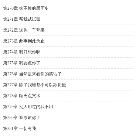
第270章 抹不掉的黑历史
第271章 帮我试试毒
第272章 送你一车苹果
第273章 此事到此为止
第274章 我好想你呀
第275章 我要点你了
第276章 当然是来看你的笑话了
第277章 除了我谁都不可以欺负他
第278章 顾氏点穴术
第279章 别人用过的我不用
第280章 我原谅你了
第281章 一切有我