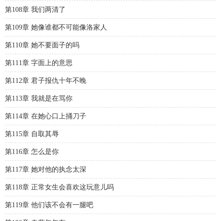
第108章 我们两清了
第109章 她像谁都不可能像洛家人
第110章 她不要面子的吗
第111章 字面上的意思
第112章 君子报仇十年不晚
第113章 我就是在骂你
第114章 在她心口上捅刀子
第115章 自取其辱
第116章 怎么是你
第117章 她对他的执念太深
第118章 正常女生会喜欢这玩意儿吗
第119章 他们该不会有一腿吧