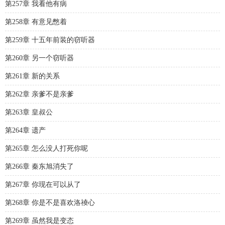
第257章 我看他有病
第258章 有意见憋着
第259章 十五年前装的窃听器
第260章 另一个窃听器
第261章 新的关系
第262章 亲爹不是亲爹
第263章 皇叔公
第264章 遗产
第265章 怎么没人打死你呢
第266章 秦东旭消失了
第267章 你现在可以从了
第268章 你是不是喜欢洛祾心
第269章 虽然我是变态