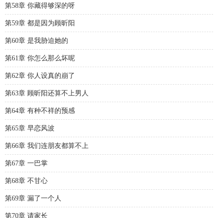
第58章 你藏得够深的呀
第59章 都是因为顾昕阳
第60章 是我胁迫她的
第61章 你怎么那么坏呢
第62章 你人设真的崩了
第63章 顾昕阳还算不上男人
第64章 有种不祥的预感
第65章 早恋风波
第66章 我们连朋友都算不上
第67章 一巴掌
第68章 不甘心
第69章 漏了一个人
第70章 请家长