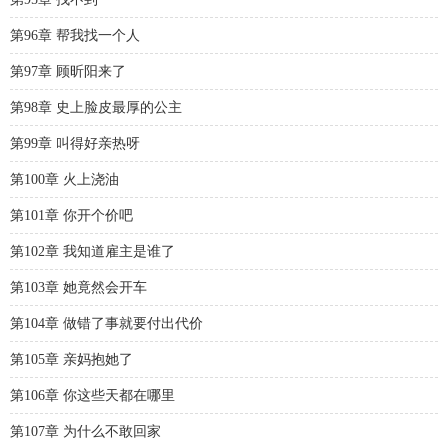
第96章 帮我找一个人
第97章 顾昕阳来了
第98章 史上脸皮最厚的公主
第99章 叫得好亲热呀
第100章 火上浇油
第101章 你开个价吧
第102章 我知道雇主是谁了
第103章 她竟然会开车
第104章 做错了事就要付出代价
第105章 亲妈抱她了
第106章 你这些天都在哪里
第107章 为什么不敢回家