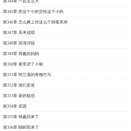
第344章 一起去京大
第345章 把这个小的交给这个小的
第346章 怎么摊上你这么个倒霉弟弟
第347章 高考成绩
第348章 回清河镇
第349章 韩鑫的妈妈
第350章 家里进了小偷
第351章 明兰溪的青梅竹马
第352章 他们是谁
第353章 新的疑惑
第354章 原因
第355章 韩鑫回来了
第356章 顾昕阳来了