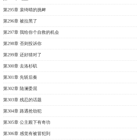
第295章 裴绮晴的挑衅
第296章 被拉黑了
第297章 我给你个自救的机会
第298章 否则投诉你
第299章 还好猜对了
第300章 去洛杉矶
第301章 先斩后奏
第302章 陆澜委屈
第303章 残忍的话题
第304章 路遇抢劫犯
第305章 公主殿下有奇功
第306章 感觉有被冒犯到