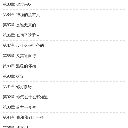
第83章 你过来呀
第84章 神秘的黑衣人
第85章 是谁派来的
第86章 低估了这群人
第87章 没什么好担心的
第88章 反其道而行
第89章 温暖的怀抱
第90章 拆穿
第91章 你好惨呀
第92章 你怎么什么都知道
第93章 前世与今生
第94章 他和我们不一样
第95章 找不到