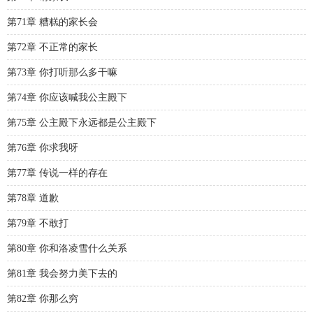
第71章 糟糕的家长会
第72章 不正常的家长
第73章 你打听那么多干嘛
第74章 你应该喊我公主殿下
第75章 公主殿下永远都是公主殿下
第76章 你求我呀
第77章 传说一样的存在
第78章 道歉
第79章 不敢打
第80章 你和洛凌雪什么关系
第81章 我会努力美下去的
第82章 你那么穷