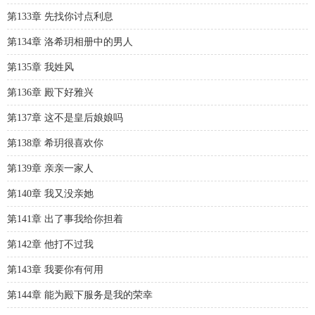
第133章 先找你讨点利息
第134章 洛希玥相册中的男人
第135章 我姓风
第136章 殿下好雅兴
第137章 这不是皇后娘娘吗
第138章 希玥很喜欢你
第139章 亲亲一家人
第140章 我又没亲她
第141章 出了事我给你担着
第142章 他打不过我
第143章 我要你有何用
第144章 能为殿下服务是我的荣幸