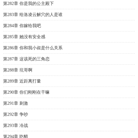
第282章 你是我的公主殿下
第283章 给洛凌云解穴的人是谁
第284章 你嫁给我吧
第285章 她没有安全感
第286章 你和我小叔是什么关系
第287章 这该死的三角恋
第288章 坑哥啊
第289章 近距离打量
第290章 你们刚刚在干嘛
第291章 刺激
第292章 争吵
第293章 冷战
第294章 吃醋