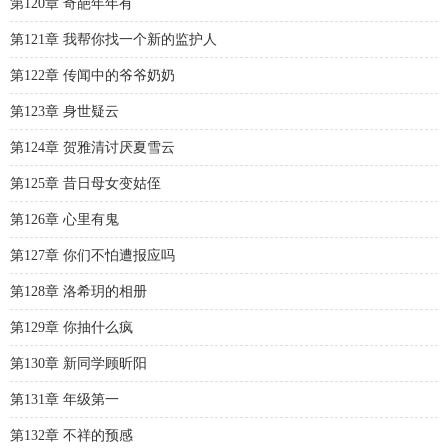
第120章 奇葩年年有
第121章 我帮你找一个新的监护人
第122章 传闻中的爷爷奶奶
第123章 身世疑云
第124章 贺雅清讨厌夏雪云
第125章 昔日母女变姑侄
第126章 心里有鬼
第127章 你们不怕遭报应吗
第128章 洛希玥的相册
第129章 你抽什么疯
第130章 新同学顾昕阳
第131章 年级第一
第132章 不祥的预感