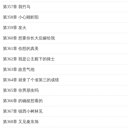
第357章 我竹马
第358章 小心顾昕阳
第359章 发火
第360章 想要你长大后嫁给我
第361章 你想的真美
第362章 我是公主殿下的骑士
第363章 故意气他
第364章 就拿了个省第三的成绩
第365章 你男朋友吗
第366章 的确挺想看的
第367章 镇西小树林见
第368章 又见秦东旭