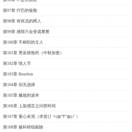
第97章 拧巴的俊脸
第98章 有状况的两人
第99章 感情只会变成累赘
第100章 不称职的主人
第101章 男巫师熬药（中秋加更）
第102章 情人节
第103章 Bourbon
第104章 别无选择
第105章 尴尬的波本
第106章 上架感言之问答时间
第107章 童心未泯（求首订ヾ(◍°∇°◍)ﾉﾞ）
第108章 被科研组剔除