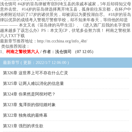
浅仓慎司 #4岁的笹岛律被寄宿到埼玉县的亲戚本诚家，5年后却得知父母
意外去世。 #14岁的笹岛律选择离开埼玉县，孤身前往东京都，在杯户中
央桥附近结识了17岁的诸伏景光，却被误以为要投湖自尽。 #18岁的笹岛
律以优异的成绩考入警视厅警察学校，却不知来年春天，等待他的却是
—— —— 本文又名《笹岛律的马甲生活》、《进入酒厂后我的名字变得
越来越多了该怎么办》PS：本文无CP，伏笔多会努力填！ 柯南之警校第
六人TXT下载
最新章节推荐地址：http://m.ccchina.org/info_4ht/
类似推荐阅读：
1、
柯南之警校第六人
/ 作者：浅仓慎司 （07 12:05）
最新章节 ( 更新：2022/1/7 12:06:00 )
第326章 这世界上可不存在什么亡灵
第325章 让两人难以消化的信息量
第324章 你果然是阿彻对吧？
第323章 鬼澤崇的假结婚对象
第322章 独角戏的最终幕
第321章 强烈的求生欲