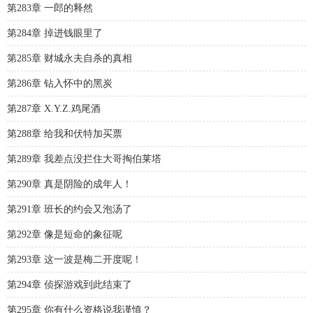
第283章 一郎的释然
第284章 掉进钱眼里了
第285章 财城永夫自杀的真相
第286章 钻入怀中的黑炭
第287章 X.Y.Z.鸡尾酒
第288章 给我和伏特加买票
第289章 我差点没拦住大哥掏伯莱塔
第290章 真是阴险的成年人！
第291章 班长的约会又泡汤了
第292章 像是短命的象征呢
第293章 这一波是梅二开度呢！
第294章 侦探游戏到此结束了
第295章 你有什么资格说我谨慎？