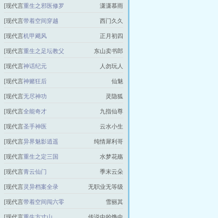
情]
[现代言
重生之邪医修罗
潇潇慕雨
情]
[现代言
带着空间穿越
西门久久
情]
[现代言
机甲飓风
正月初四
情]
[现代言
重生之足坛教父
东山卖书郎
情]
[现代言
神话纪元
人勿玩人
情]
[现代言
神赌狂后
仙魅
情]
[现代言
无尽神功
灵隐狐
情]
[现代言
全能奇才
九指仙尊
情]
[现代言
圣手神医
云水小生
情]
[现代言
异界魅影逍遥
纯情犀利哥
情]
[现代言
重生之定三国
水梦花殇
情]
[现代言
青云仙门
季末云朵
情]
[现代言
灵异档案全录
无职业无等级
情]
[现代言
带着空间闯六零
雪丽其
情]
[现代言
重生方寸山
传说中的馋虫