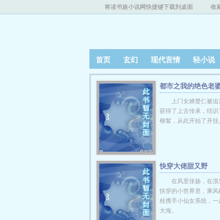
将读书族小说网快捷键下载到桌面
收
首页
玄幻
现代言情
轻小说
都市之我的绝色老
仁柳絮
上门女婿楚仁被迫
获得了上古传承，结识
柳絮，从此开始了开挂
快穿大佬甜又野
在风里张扬，在浪
快穿的小世界里，乘风
枝携手小仙女系统，一
大海。