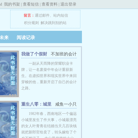
ed
我的书架
|
查看短信
|
查看资料
|
退出登录
留言：
通过邮件
、
站内短信
积分规则
解决跳到别的站
未来
阅读记录
我做了个假财
不加班的会计
务
一副从天而降的荣耀职业卡
牌，让一名废柴中年会计重获新
生。在虚拟世界和现实世界中来回
穿梭的他，重新开启了自己的会计
之路。
重生八零：城里
咸鱼一小只
媳妇甜蜜蜜
1982年春，西南地区一个偏远
小城里发生了件大事，小城最漂亮
的女人叶青青在结婚当天几百块钱
就把新郎官给卖了，转头嫁给了个