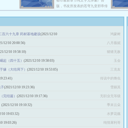
都市最新章节纯文字无弹窗广告
为满级修真者。万仙盟：“前辈您
版，书友所发表的苍穹九变邪帝传
需要满级认证，让九州修士都收到
人在都市评论，并不代表就爱看书
这条喜讯吗？”谢安澜：“我辈修
网赞同或者支持苍穹九变邪帝传人
士，当不矜不伐，万事持重。”万
在都市的读者观点。 巅峰聚焦品
仙盟：“懂了。”没过几天，各路高
牌佳作，强力推荐 隋末邪帝传人
手找上门……谢安澜：“你们这个
第二百六十九章 药材基地建设
(2021/12/10
鸿蒙树
苏阳，修炼苍穹九变奇功，重生现
机构啊，真是企业级理解！我想说
代，九世积累下的人脉财富，令人
21/12/10 20:00:56)
八月薇妮
的是不公开，咋就听不明白呢？”
匪夷所思。 到了现代，九世种
21/12/10 19:58:10)
种，千丝万缕，原来九世蜕变并非
猪猪无敌
剧终，却是一段传奇的开始。 苍
 崛起（四十五）
(2021/12/10 19:58:03)
玉会
穹九变邪帝传人在都市 本书剧情
丰富！内容精彩 喜欢苍穹九变(邪
切在于缘（大结局下）
(2021/12/10 19:53:05)
三克友
帝传人在都市)的朋友 请收藏下本
19:23:41)
传说中的馋虫
页吧 ！您的支持是我们发展的动
力
包子
(2021/12/10 19:23:36)
雪丽其
生（完结篇）
(2021/12/10 19:17:36)
无职业无等级
！
(2021/12/10 19:10:32)
季末云朵
2/10 19:03:32)
水梦花殇
10 19:03:26)
纯情犀利哥