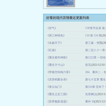
好看的现代言情最近更新列表
《
官气
》
VIP章节目录 
20:08:59)
《
第三种绝色
》
110 第 110 章
(20
《
名扬天下
》
第三篇：突围
(20
《
巨枭
》
第二百八十一章
《
重生都市神医
》
第1222章 一
《
重生方寸山
》
前言
(2021/12/10 
《
带着空间闯六零
》
204、番外二：
《
灵异档案全录
》
第七十五章 重
《
青云仙门
》
第310章 完本了
《
重生之定三国
》
先登麹义
(2021/1
《
异界魅影逍遥
》
番外 30
(2021/12/