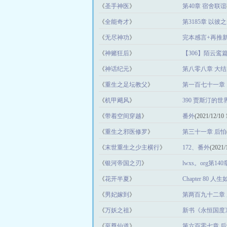
《
圣手神医
》
第40章 宿舍联谊
《
全能奇才
》
第3185章 以
《
无尽神功
》
完本感言+再推
《
神赌狂后
》
【306】陌云鸾
《
神话纪元
》
第八零八章 大
《
重生之足坛教父
》
第一百七十一章
《
机甲飓风
》
390 贾斯汀的
《
带着空间穿越
》
番外
(2021/12/10 
《
重生之邪医修罗
》
第三十一章 后怕
《
末世重生之少主横行
》
172、番外
(2021/
《
银河帝国之刃
》
lwxs。org第140章
15:29:41)
《
花开半夏
》
Chapter 80
《
男妃嫁到
》
第两百九十二章
《
万妖之祖
》
新书《永恒国度
《
至尊仙道
》
第六百零七章 后