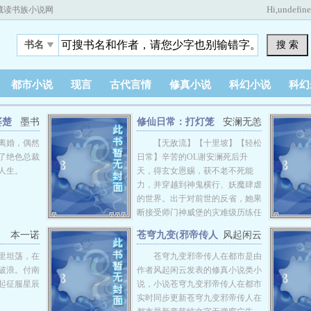
Hi,
undefin
藏读书族小说网
搜 索
书名
都市小说
现言
古代言情
修真小说
科幻小说
科幻
婆楚
墨书
修仙日常：打灯笼
安澜无恙
怪就能满级
离婚，偶然
【无敌流】【十里坡】【轻松
了绝色总裁
日常】辛苦的OL谢安澜死后升
人生。
天，得玄女恩赐，获不老不死能
力，并穿越到神鬼横行、妖魔肆虐
的世界。出于对前世的反省，她果
断接受师门神威堡的灾难级历练任
务，前往十里坡消灭灯笼怪，实则
本一诺
苍穹九变(邪帝传人
风起闲云
开始在余杭镇度过悠闲的生活。因
在都市)
为平时积极除邪灭煞，护民有功，
里坦荡，在
苍穹九变邪帝传人在都市是由
谢安澜被余杭镇百姓亲切称之
破浪。付南
作者风起闲云发表的修真小说类小
为“将军”。然后，三百年过去。她
起征服星辰
说，小说苍穹九变邪帝传人在都市
凭借不断消灭灯笼怪所获得的经验
实时同步更新苍穹九变邪帝传人在
值，不知不觉已经——110级，成