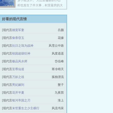
乡下糙汉子。 大山里偏僻的小山
村也发生了件大事，村里最穷的大
龄光棍陆一花了九块九把城里的漂
亮狐狸精娶回家了，一时间，流言
好看的现代言情
四起……… 【娇软小娇妻VS乡下
粗糙汉子】
[现代言
婚宠军妻
吕颜
情]
[现代言
偷香窃玉
花缘
情]
[现代言
抗日之我为战神
风雪云中路
情]
[现代言
校园超级狂神
风度逍遥
情]
[现代言
极品风水师
岱岳峰
情]
[现代言
至尊仙道
寒冷晴天
情]
[现代言
万妖之祖
孤独漂流
情]
[现代言
男妃嫁到
蟹子
情]
[现代言
花开半夏
九夜茴
情]
[现代言
银河帝国之刃
淮上
情]
[现代言
末世重生之少主横行
风流书呆