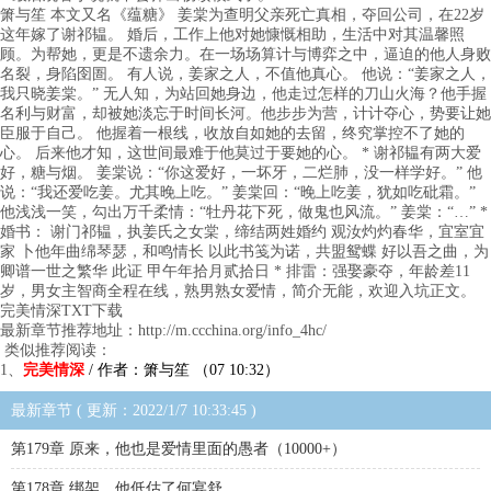
箫与笙 本文又名《蕴糖》 姜棠为查明父亲死亡真相，夺回公司，在22岁
这年嫁了谢祁韫。 婚后，工作上他对她慷慨相助，生活中对其温馨照
顾。为帮她，更是不遗余力。在一场场算计与博弈之中，逼迫的他人身败
名裂，身陷囹圄。 有人说，姜家之人，不值他真心。 他说：“姜家之人，
我只晓姜棠。” 无人知，为站回她身边，他走过怎样的刀山火海？他手握
名利与财富，却被她淡忘于时间长河。他步步为营，计计夺心，势要让她
臣服于自己。 他握着一根线，收放自如她的去留，终究掌控不了她的
心。 后来他才知，这世间最难于他莫过于要她的心。 * 谢祁韫有两大爱
好，糖与烟。 姜棠说：“你这爱好，一坏牙，二烂肺，没一样学好。” 他
说：“我还爱吃姜。尤其晚上吃。” 姜棠回：“晚上吃姜，犹如吃砒霜。”
他浅浅一笑，勾出万千柔情：“牡丹花下死，做鬼也风流。” 姜棠：“…” *
婚书： 谢门祁韫，执姜氏之女棠，缔结两姓婚约 观汝灼灼春华，宜室宜
家 卜他年曲绵琴瑟，和鸣情长 以此书笺为诺，共盟鸳蝶 好以吾之曲，为
卿谱一世之繁华 此证 甲午年拾月贰拾日 * 排雷：强娶豪夺，年龄差11
岁，男女主智商全程在线，熟男熟女爱情，简介无能，欢迎入坑正文。
完美情深TXT下载
最新章节推荐地址：http://m.ccchina.org/info_4hc/
类似推荐阅读：
1、
完美情深
/ 作者：箫与笙 （07 10:32）
最新章节 ( 更新：2022/1/7 10:33:45 )
第179章 原来，他也是爱情里面的愚者（10000+）
第178章 绑架，他低估了何宴舒