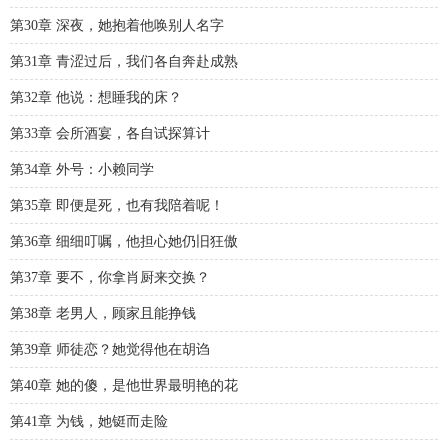
第30章 深夜，她抱着他唤别人名字
第31章 青涩过后，我们各自奔赴成熟
第32章 他说：想睡我的床？
第33章 会所酒宴，各自试探算计
第34章 外号：小赖同学
第35章 即便是死，也有我陪着呢！
第36章 细细叮嘱，他担心她仍旧狂傲
第37章 要不，你拿肖厨来交换？
第38章 老男人，顾家且能挣钱
第39章 师徒恋？她觉得他在胡诌
第40章 她的傻，是他世界最明艳的花
第41章 为钱，她铤而走险