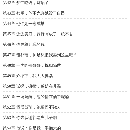
第42章 梦中呓语，露馅了
第43章 欲望，他不允许她毁了自己
第44章 他怕她一念成劫
第45章 念念美好，竟抒写成了一纸不甘
第46章 你在算计我的钱
第47章 谢祁韫，你是想把我卖到这里吧？
第48章 一声阿韫哥哥，恍如隔世
第49章 介绍下，我太太姜棠
第50章 试探，碰撞，嫉妒在升温
第51章 一场场醉，他的情在酒中呢喃
第52章 酒后驾驶，她嘴巴不饶人
第53章 你去认谢祁韫当儿子啊！
第54章 他说：你是我一手抱大的