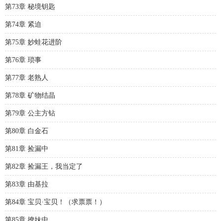
第73章 秘境钥匙
第74章 紧迫
第75章 妙蛙花进阶
第76章 琐事
第77章 老熟人
第78章 矿物结晶
第79章 公主方钻
第80章 白金石
第81章 捡漏中
第82章 捡漏王，我当定了
第83章 由基拉
第84章 宝贝·宝贝！（求票票！）
第85章 撩妹中