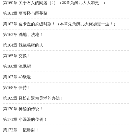
第160章 关于石头的问题（2）（本章为醉儿大大加更！）
第161章 蔓藤怪与巨蔓藤
第162章 皮卡丘的刷级时刻！（本章先为醉儿大佬加更一波！）
第163章 洗地，洗地！
第164章 觊觎秘密的人
第165章 交换！
第166章 流氓鳄
第167章 40级啦！
第168章 僵持！
第169章 轻松击退精灵潮的办法！
第170章 神秘的传说！
第171章 小混混的伎俩！
第172章 一记爆射！