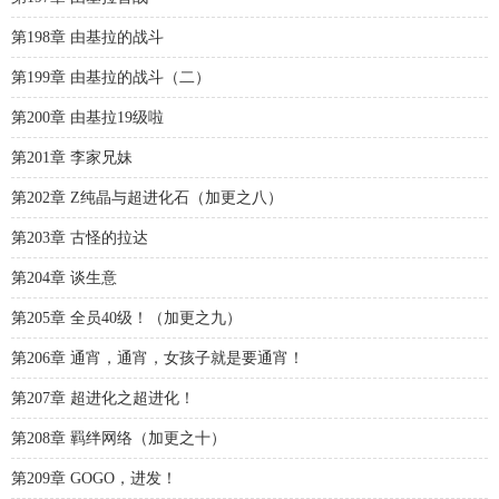
第198章 由基拉的战斗
第199章 由基拉的战斗（二）
第200章 由基拉19级啦
第201章 李家兄妹
第202章 Z纯晶与超进化石（加更之八）
第203章 古怪的拉达
第204章 谈生意
第205章 全员40级！（加更之九）
第206章 通宵，通宵，女孩子就是要通宵！
第207章 超进化之超进化！
第208章 羁绊网络（加更之十）
第209章 GOGO，进发！