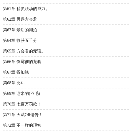
第61章 精灵联动的威力。
第62章 再遇方会君
第63章 最后的湖泊
第64章 收获五千分
第65章 方会君的无语。
第66章 倒霉催的龙套
第67章 得加钱
第68章 比斗
第69章 谢米的(羽毛)
第70章 七百万罚款！
第71章 天赋OR遗传！
第72章 不一样的现实