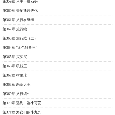
第359章 入手一批石头
第360章 美纳斯超进化
第361章 旅行在继续
第362章 旅行续
第363章 旅行续（二）
第364章 “金色鲤鱼王”
第365章 买买买
第366章 吼鲸王
第367章 树果球
第368章 恶食大王
第369章 旅行续~
第370章 遇到一群小可爱
第371章 海盗们的小九九