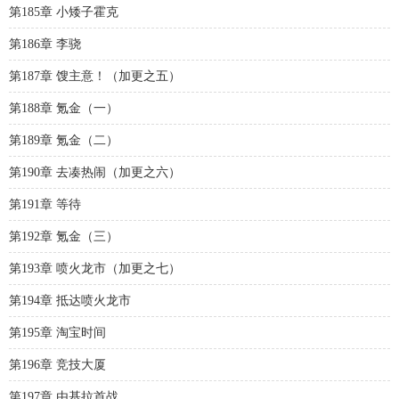
第185章 小矮子霍克
第186章 李骁
第187章 馊主意！（加更之五）
第188章 氪金（一）
第189章 氪金（二）
第190章 去凑热闹（加更之六）
第191章 等待
第192章 氪金（三）
第193章 喷火龙市（加更之七）
第194章 抵达喷火龙市
第195章 淘宝时间
第196章 竞技大厦
第197章 由基拉首战