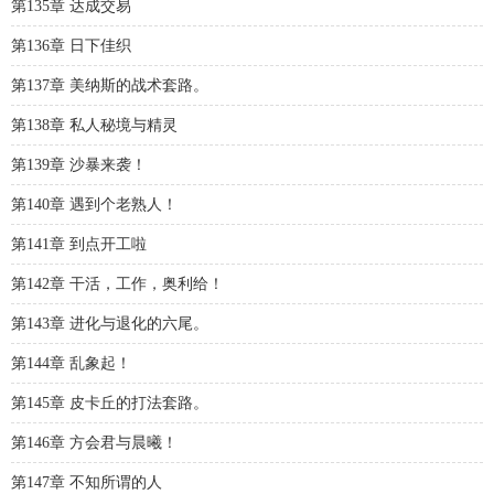
第135章 达成交易
第136章 日下佳织
第137章 美纳斯的战术套路。
第138章 私人秘境与精灵
第139章 沙暴来袭！
第140章 遇到个老熟人！
第141章 到点开工啦
第142章 干活，工作，奥利给！
第143章 进化与退化的六尾。
第144章 乱象起！
第145章 皮卡丘的打法套路。
第146章 方会君与晨曦！
第147章 不知所谓的人