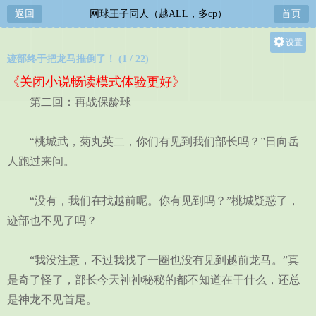
返回
网球王子同人（越ALL，多cp）
首页
设置
迹部终于把龙马推倒了！ (1 / 22)
关灯
《关闭小说畅读模式体验更好》
大
第二回：再战保龄球
中
小
“桃城武，菊丸英二，你们有见到我们部长吗？”日向岳
人跑过来问。
“没有，我们在找越前呢。你有见到吗？”桃城疑惑了，
迹部也不见了吗？
“我没注意，不过我找了一圈也没有见到越前龙马。”真
是奇了怪了，部长今天神神秘秘的都不知道在干什么，还总
是神龙不见首尾。