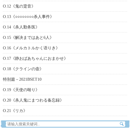
O.12《鬼の跫音》
O.13《○○○○○○○○杀人事件》
O.14《杀人勤务医》
O.15《解决まではあと6人》
O.16《メルカトルかく语りき》
O.17《静おばあちゃんにおまかせ》
O.18《クラインの壶》
特别篇－2021BSET10
O.19《天使の啭り》
O.20《杀人鬼にまつわる备忘録》
O.21《リカ》