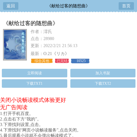
返回
《献给过客的随想曲》
首页
《献给过客的随想曲》
作者：澪氏
点击：28980
更新：2022/2/21 21:56:13
最新：
O.21《リカ》
综合其他
已完结
10525
立即阅读
加入书架
下载TXT1
下载TXT2
关闭小说畅读模式体验更好
无广告阅读
1.打开手机百度。
2.点击右下方“我的”。
3.下滑找到设置,点击。
4.下滑找到“网页小说畅读服务”,点击关闭。
5.最后观看小说就不会弹出畅读模式了。