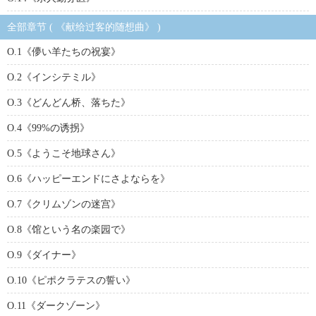
全部章节 ( 《献给过客的随想曲》 )
O.1《儚い羊たちの祝宴》
O.2《インシテミル》
O.3《どんどん桥、落ちた》
O.4《99%の诱拐》
O.5《ようこそ地球さん》
O.6《ハッピーエンドにさよならを》
O.7《クリムゾンの迷宫》
O.8《馆という名の楽园で》
O.9《ダイナー》
O.10《ピポクラテスの誓い》
O.11《ダークゾーン》