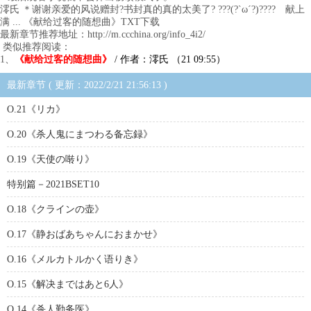
澪氏 ＊谢谢亲爱的风说赠封?书封真的真的太美了? ???(?`ω´?)???? 献上
满 ... 《献给过客的随想曲》TXT下载
最新章节推荐地址：http://m.ccchina.org/info_4i2/
类似推荐阅读：
1、
《献给过客的随想曲》
/ 作者：澪氏 （21 09:55）
最新章节 ( 更新：2022/2/21 21:56:13 )
O.21《リカ》
O.20《杀人鬼にまつわる备忘録》
O.19《天使の啭り》
特别篇－2021BSET10
O.18《クラインの壶》
O.17《静おばあちゃんにおまかせ》
O.16《メルカトルかく语りき》
O.15《解决まではあと6人》
O.14《杀人勤务医》