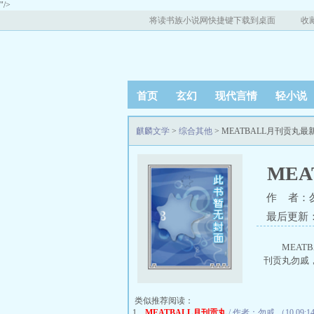
"/>
将读书族小说网快捷键下载到桌面
收
首页
玄幻
现代言情
轻小说
麒麟文学
>
综合其他
> MEATBALL月刊贡丸
ME
作 者：
最后更新：20
MEAT
刊贡丸勿戚， 
类似推荐阅读：
1、
MEATBALL月刊贡丸
/ 作者：勿戚 （10 09:1