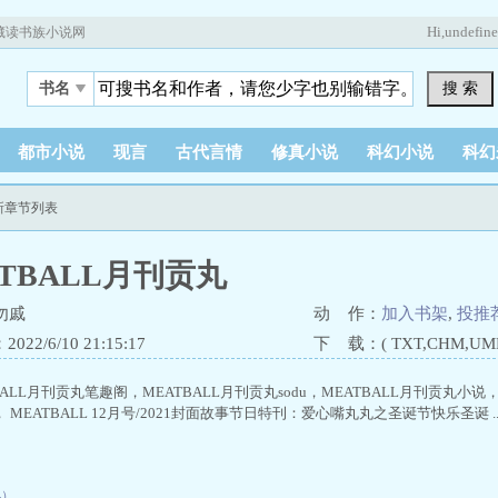
Hi,
undefin
藏读书族小说网
搜 索
书名
都市小说
现言
古代言情
修真小说
科幻小说
科幻
最新章节列表
ATBALL月刊贡丸
勿戚
动 作：
加入书架
,
投推
22/6/10 21:15:17
下 载：( TXT,CHM,UMD,
BALL月刊贡丸笔趣阁，MEATBALL月刊贡丸sodu，MEATBALL月刊贡丸小说，
MEATBALL 12月号/2021封面故事节日特刊：爱心嘴丸丸之圣诞节快乐圣诞 ..
4）