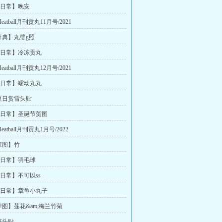
画日常】晚安
tball月刊贡丸11月号/2021
辞典】丸璧g照
画日常】冷冻贡丸
tball月刊贡丸12月号/2021
画日常】蠕动丸丸
夏日赏雪头贴
画日常】圣诞节贺图
atball月刊贡丸1月号/2022
辈图】竹
画日常】羽毛球
日常】不可以ss
画日常】章鱼小丸子
图】莲花&am;梅兰竹菊
莳头贴