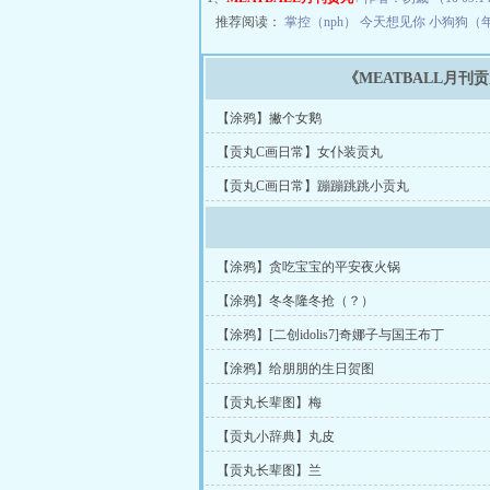
推荐阅读：
掌控（nph）
今天想见你
小狗狗（年
《MEATBALL月刊
【涂鸦】撇个女鹅
【贡丸C画日常】女仆装贡丸
【贡丸C画日常】蹦蹦跳跳小贡丸
【涂鸦】贪吃宝宝的平安夜火锅
【涂鸦】冬冬隆冬抢（？）
【涂鸦】[二创idolis7]奇娜子与国王布丁
【涂鸦】给朋朋的生日贺图
【贡丸长辈图】梅
【贡丸小辞典】丸皮
【贡丸长辈图】兰