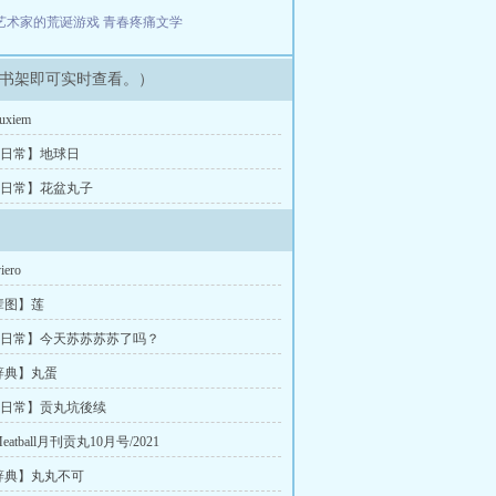
艺术家的荒诞游戏
青春疼痛文学
书架即可实时查看。）
xiem
画日常】地球日
画日常】花盆丸子
ero
辈图】莲
画日常】今天苏苏苏苏了吗？
辞典】丸蛋
画日常】贡丸坑後续
tball月刊贡丸10月号/2021
辞典】丸丸不可