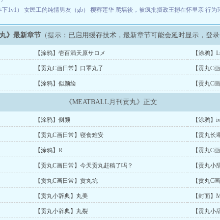
下1v1）
女民工的纯情男友（gb）
樱葬莲华
爬墙後，被疯批摄政王摁在怀里亲
行为
贡丸》最新章节
（提示：已启用缓存技术，最新章节可能会延时显示，登录
【涂鸦】壱百満天原サロメ
【涂鸦】Lu
【贡丸C画日常】口罩丸子
【贡丸C
【涂鸦】似颜绘
【贡丸C
《MEATBALL月刊贡丸》正文
【涂鸦】侧颜
【涂鸦】ivi
【贡丸C画日常】寝食难安
【贡丸长
【涂鸦】R
【贡丸C
【贡丸C画日常】今天贡丸赶稿了吗？
【贡丸小
【贡丸C画日常】贡丸坑
【贡丸C
【贡丸小辞典】丸美
【封面】Mea
【贡丸小辞典】丸裂
【贡丸小