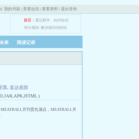
ed
我的书架
|
查看短信
|
查看资料
|
退出登录
留言：
通过邮件
、
站内短信
积分规则
解决跳到别的站
未来
阅读记录
荐票
,
直达底部
JAR,APK,HTML )
MEATBALL月刊贡丸顶点，MEATBALL月
.