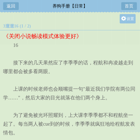
返回
养狗手册【日常】
首页
设置
3遛遛16 (1 / 2)
关灯
《关闭小说畅读模式体验更好》
大
16
中
小
接下来的几天果然应了李季季的话，程航和冉凌越走到
哪里都会被多看两眼。
上课的时候老师也会顺嘴提一句"最近我们学院有两位同
学……"，然后大家的目光就落在他们两个身上。
为了避免被光环照耀到，上大课李季季都不和程航坐一
起了。每当两人被cue到的时候，李季季就疯狂地给程航发表
情包。