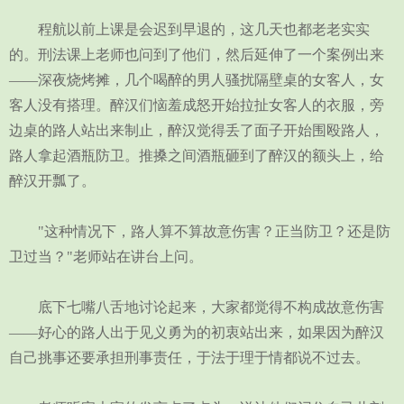
程航以前上课是会迟到早退的，这几天也都老老实实
的。刑法课上老师也问到了他们，然后延伸了一个案例出来
——深夜烧烤摊，几个喝醉的男人骚扰隔壁桌的女客人，女
客人没有搭理。醉汉们恼羞成怒开始拉扯女客人的衣服，旁
边桌的路人站出来制止，醉汉觉得丢了面子开始围殴路人，
路人拿起酒瓶防卫。推搡之间酒瓶砸到了醉汉的额头上，给
醉汉开瓢了。
"这种情况下，路人算不算故意伤害？正当防卫？还是防
卫过当？"老师站在讲台上问。
底下七嘴八舌地讨论起来，大家都觉得不构成故意伤害
——好心的路人出于见义勇为的初衷站出来，如果因为醉汉
自己挑事还要承担刑事责任，于法于理于情都说不过去。