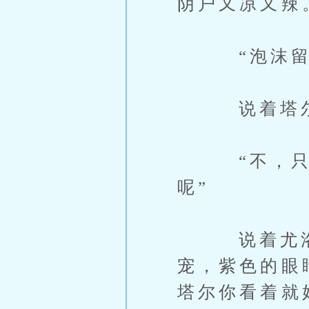
阴户又凉又辣
“泡沫留在
说着塔尔拿
“不，只是
呢”
说着尤洛取
宠，紫色的眼
塔尔你看着就