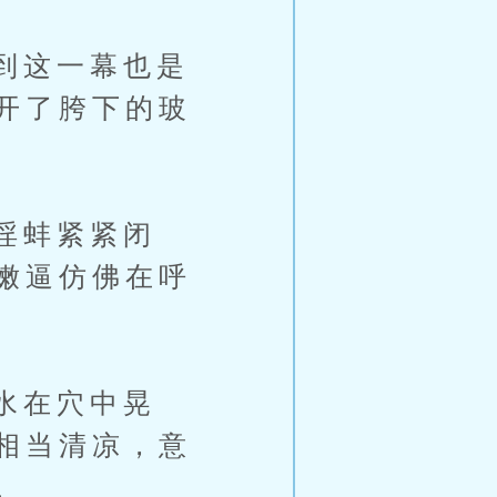
到这一幕也是
开了胯下的玻
淫蚌紧紧闭
嫩逼仿佛在呼
水在穴中晃
相当清凉，意
。