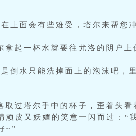
。
上面会有些难受，塔尔来帮您冲
起一杯水就要往尤洛的阴户上
倒水只能洗掉面上的泡沫吧，里
过塔尔手中的杯子，歪着头看
睛顽皮又妖媚的笑意一闪而过：“
好~”