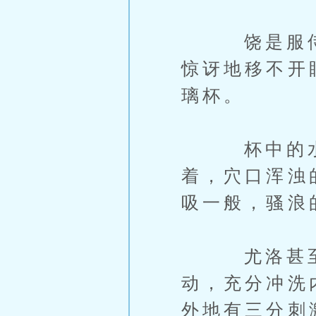
饶是服侍这
惊讶地移不开
璃杯。
杯中的水竟
着，穴口浑浊
吸一般，骚浪
尤洛甚至还
动，充分冲洗
外地有三分刺