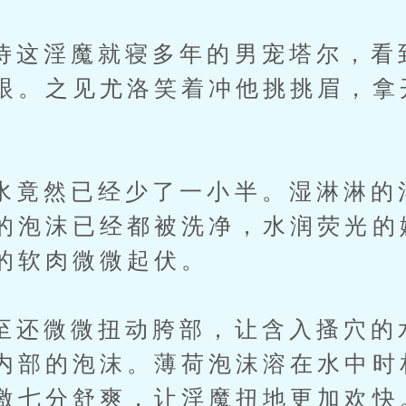
淫魔就寝多年的男宠塔尔，看
眼。之见尤洛笑着冲他挑挑眉，拿
然已经少了一小半。湿淋淋的
的泡沫已经都被洗净，水润荧光的
的软肉微微起伏。
微微扭动胯部，让含入搔穴的
内部的泡沫。薄荷泡沫溶在水中时
激七分舒爽，让淫魔扭地更加欢快