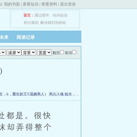
ed
我的书架
|
查看短信
|
查看资料
|
退出登录
留言：
通过邮件
、
站内短信
积分规则
解决跳到别的站
未来
阅读记录
翻页
夜间
)
文，h，重生妖王X温婉美人）
凤沁入魂
姐夫，太粗了【高H】
青春酒，醉一口
反派
处都是。很快
沫却弄得整个