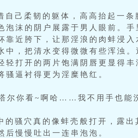
己柔韧的躯体，高高抬起一条
色泡沫的阴户展露于男人眼前。手
杯靠近胯下，让那淫浪的肉蚌浸入
水中，把清水变得微微有些浑浊。
轻轻打开的两片饱满阴唇更显得丰
将骚逼衬得更为淫糜艳红。
你看~啊哈……我不用手也能洗
骚穴真的像蚌壳般打开，露出
然后慢慢吐出一连串泡泡。