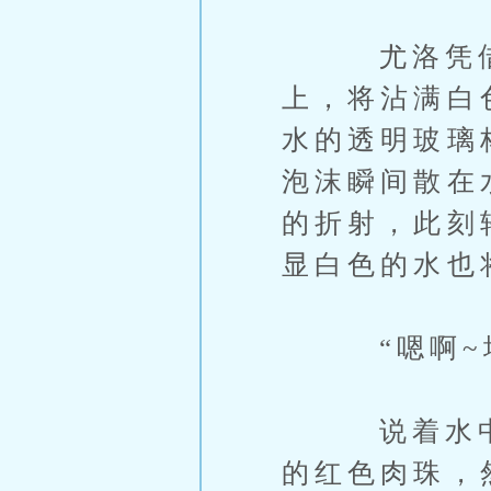
尤洛凭借自
上，将沾满白
水的透明玻璃
泡沫瞬间散在
的折射，此刻
显白色的水也
“嗯啊~塔尔
说着水中的
的红色肉珠，