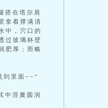
腿搭在塔尔肩
里拿着撑满清
水中，穴口的
透过玻璃杯壁
润肥厚；而略
到里面~~”
其中淫糜圆润