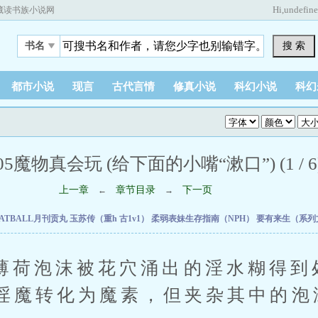
Hi,
undefin
藏读书族小说网
搜 索
书名
都市小说
现言
古代言情
修真小说
科幻小说
科幻
05魔物真会玩 (给下面的小嘴“漱口”) (1 / 6
上一章
章节目录
下一页
←
→
ATBALL月刊贡丸
玉苏传（重h 古1v1）
柔弱表妹生存指南（NPH）
要有来生（系列
泡沫被花穴涌出的淫水糊得到
淫魔转化为魔素，但夹杂其中的泡