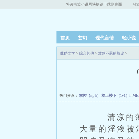
将读书族小说网快捷键下载到桌面
收
首页
玄幻
现代言情
轻小说
麒麟文学
>
综合其他
>
放荡不羁的旅途
>
热门推荐：
掌控（nph）
楼上楼下（1v1）h
ME
清凉的薄荷
大量的淫液被