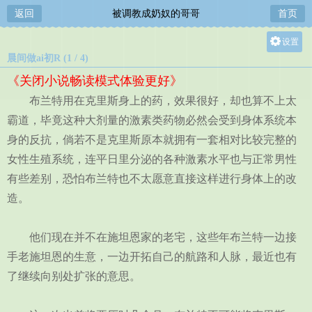
返回
被调教成奶奴的哥哥
首页
设置
晨间做ai初R (1 / 4)
关灯
《关闭小说畅读模式体验更好》
大
布兰特用在克里斯身上的药，效果很好，却也算不上太
中
霸道，毕竟这种大剂量的激素类药物必然会受到身体系统本
小
身的反抗，倘若不是克里斯原本就拥有一套相对比较完整的
女性生殖系统，连平日里分泌的各种激素水平也与正常男性
有些差别，恐怕布兰特也不太愿意直接这样进行身体上的改
造。
他们现在并不在施坦恩家的老宅，这些年布兰特一边接
手老施坦恩的生意，一边开拓自己的航路和人脉，最近也有
了继续向别处扩张的意思。