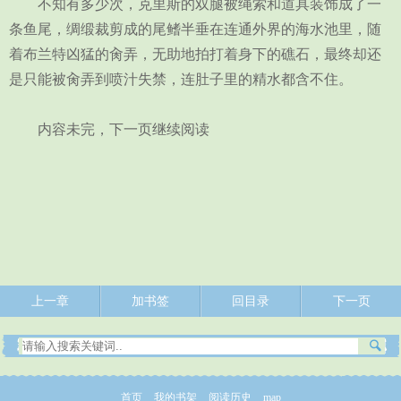
不知有多少次，克里斯的双腿被绳索和道具装饰成了一
条鱼尾，绸缎裁剪成的尾鳍半垂在连通外界的海水池里，随
着布兰特凶猛的肏弄，无助地拍打着身下的礁石，最终却还
是只能被肏弄到喷汁失禁，连肚子里的精水都含不住。
内容未完，下一页继续阅读
上一章
加书签
回目录
下一页
首页
我的书架
阅读历史
map