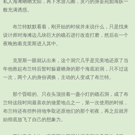
私人海滩晒晒太阳，再下水游几圈，灵巧的身姿宛如海妖一
般充满诱惑。
布兰特默默看着，刚开始的时候并未说什么，只是找来
设计师对海滩边几块巨大的礁石进行改造打磨，然后在一个
夜晚抱着克里斯进入其中。
克里斯一眼就认出来，这个洞穴几乎是完美地还原了当
年他救起布兰特后暂时躲避栖身的那个海底岩洞，只不过这
一次，两个人的身份调换，主动的人变成了布兰特。
那个昏暗的、只在头顶挂着一盏小灯的礁石洞，成了布
兰特这段时间最喜欢的做爱地点之一，第一次使用的时候，
布兰特还有些矜持地争取还原他们的那个初夜，再之后就开
始彻底放飞了自己的想象力。