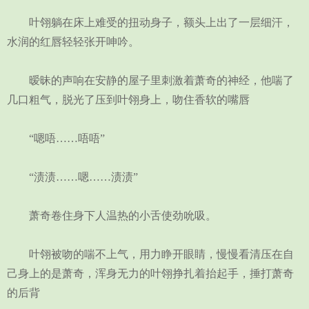
叶翎躺在床上难受的扭动身子，额头上出了一层细汗，
水润的红唇轻轻张开呻吟。
暧昧的声响在安静的屋子里刺激着萧奇的神经，他喘了
几口粗气，脱光了压到叶翎身上，吻住香软的嘴唇
“嗯唔……唔唔”
“渍渍……嗯……渍渍”
萧奇卷住身下人温热的小舌使劲吮吸。
叶翎被吻的喘不上气，用力睁开眼睛，慢慢看清压在自
己身上的是萧奇，浑身无力的叶翎挣扎着抬起手，捶打萧奇
的后背