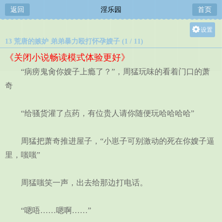
返回
淫乐园
首页
设置
13 荒唐的嫉妒 弟弟暴力殴打怀孕嫂子 (1 / 11)
关灯
《关闭小说畅读模式体验更好》
大
“病痨鬼肏你嫂子上瘾了？”，周猛玩味的看着门口的萧
中
奇
小
“给骚货灌了点药，有位贵人请你随便玩哈哈哈哈”
周猛把萧奇推进屋子，“小崽子可别激动的死在你嫂子逼
里，嗤嗤”
周猛嗤笑一声，出去给那边打电话。
“嗯唔……嗯啊……”