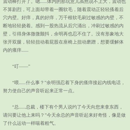
震动棒打开了。嗯......体内的那玩意儿虽然说不上大，震动也
不算剧烈，可上面却带着一圈软毛，随着震动正轻轻搔着后
穴内壁。好痒，真的好痒，万千根软毛刷过敏感的内壁，不
断地轻轻挠着。感到一股热流从后穴涌出，冲刷过敏感的内
壁，引得身体微微颤抖，余明再也忍不住了。没有形象地大
张开双腿，轻轻扭动着屁股在座椅上扭动磨蹭，想要缓解体
内的瘙痒......
“叮——”
“喂......什么事？”余明强忍着下身的瘙痒接起内线电话，
努力使自己的声音听起来正常一点。
“总......总裁，楼下有个男人说约了今天向您来拿东西，
请问要让他上来吗？”今天余总的声音听起来好奇怪，像是做
了什么运动一样喘着粗气。