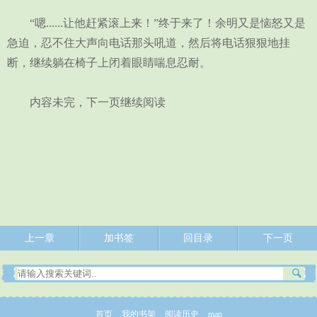
“嗯......让他赶紧滚上来！”终于来了！余明又是恼怒又是
急迫，忍不住大声向电话那头吼道，然后将电话狠狠地挂
断，继续躺在椅子上闭着眼睛喘息忍耐。
内容未完，下一页继续阅读
上一章
加书签
回目录
下一页
首页
我的书架
阅读历史
map