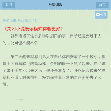
返回
欲望调教
首页
设置
三坐上来,自己动 (1 / 6)
关灯
《关闭小说畅读模式体验更好》
大
就算遭遇了这么多难以启口的事，日子还是要过下去
中
的，公司也不能不管。
小
第二天醒来就感到男人在自己体内安放了一个较小，但
是上面有着软毛的震动棒，余明的脸一下黑了起来。自己试
了试用手拿不出来之后，他还是放弃了。强忍后穴传来的痒
意和不适，叫来司机，极力保持着正常的走路姿势去了公
司。
.............