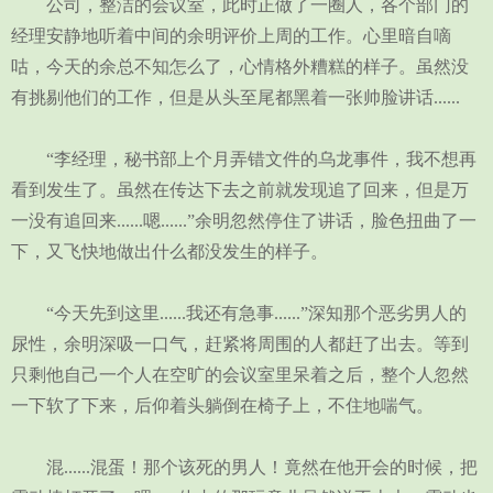
公司，整洁的会议室，此时正做了一圈人，各个部门的
经理安静地听着中间的余明评价上周的工作。心里暗自嘀
咕，今天的余总不知怎么了，心情格外糟糕的样子。虽然没
有挑剔他们的工作，但是从头至尾都黑着一张帅脸讲话......
“李经理，秘书部上个月弄错文件的乌龙事件，我不想再
看到发生了。虽然在传达下去之前就发现追了回来，但是万
一没有追回来......嗯......”余明忽然停住了讲话，脸色扭曲了一
下，又飞快地做出什么都没发生的样子。
“今天先到这里......我还有急事......”深知那个恶劣男人的
尿性，余明深吸一口气，赶紧将周围的人都赶了出去。等到
只剩他自己一个人在空旷的会议室里呆着之后，整个人忽然
一下软了下来，后仰着头躺倒在椅子上，不住地喘气。
混......混蛋！那个该死的男人！竟然在他开会的时候，把