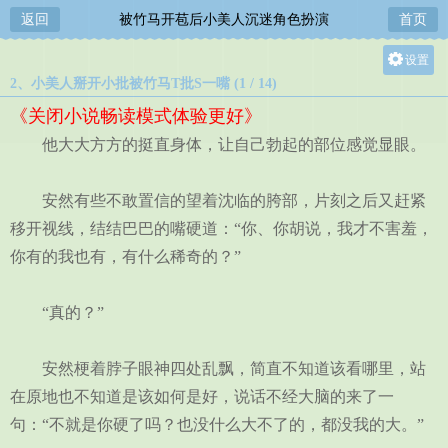
返回
被竹马开苞后小美人沉迷角色扮演
首页
设置
2、小美人掰开小批被竹马T批S一嘴 (1 / 14)
关灯
《关闭小说畅读模式体验更好》
大
他大大方方的挺直身体，让自己勃起的部位感觉显眼。
中
小
安然有些不敢置信的望着沈临的胯部，片刻之后又赶紧
移开视线，结结巴巴的嘴硬道：“你、你胡说，我才不害羞，
你有的我也有，有什么稀奇的？”
“真的？”
安然梗着脖子眼神四处乱飘，简直不知道该看哪里，站
在原地也不知道是该如何是好，说话不经大脑的来了一
句：“不就是你硬了吗？也没什么大不了的，都没我的大。”