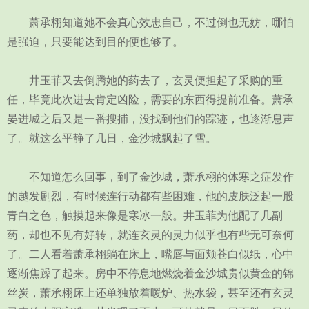
萧承栩知道她不会真心效忠自己，不过倒也无妨，哪怕
是强迫，只要能达到目的便也够了。
井玉菲又去倒腾她的药去了，玄灵便担起了采购的重
任，毕竟此次进去肯定凶险，需要的东西得提前准备。萧承
晏进城之后又是一番搜捕，没找到他们的踪迹，也逐渐息声
了。就这么平静了几日，金沙城飘起了雪。
不知道怎么回事，到了金沙城，萧承栩的体寒之症发作
的越发剧烈，有时候连行动都有些困难，他的皮肤泛起一股
青白之色，触摸起来像是寒冰一般。井玉菲为他配了几副
药，却也不见有好转，就连玄灵的灵力似乎也有些无可奈何
了。二人看着萧承栩躺在床上，嘴唇与面颊苍白似纸，心中
逐渐焦躁了起来。房中不停息地燃烧着金沙城贵似黄金的锦
丝炭，萧承栩床上还单独放着暖炉、热水袋，甚至还有玄灵