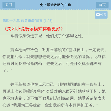
返回
史上最难攻略的主角
首页
设置
第四十九章 旅者重聚/寒毒 (1 / 3)
关灯
《关闭小说畅读模式体验更好》
大
拿着假身份进了城，他们找了个落脚之处。
中
小
萧承栩面带冷色，对井玉菲说道:“雪域神山，一定要去。
你要想活命，就先想想进去之后可能会遇见的险况，此刻你
还有时间备些保命的药，进去之后，可是什么机会都没有
了。”
井玉菲知道他在点示自己，现在她同他们在一条船上，
再说上次玄灵喂给她那个会爆炸的东西还让她耿耿于怀，她
也不敢逃跑，倒不如再做几副药剂保命用。她垂首恭敬表忠
心道:“我愿为王爷效命，拿出我的所有本领保护王爷。”