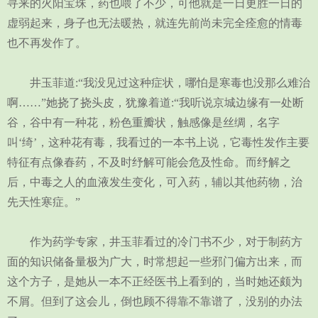
寻来的火阳宝珠，药也喂了不少，可他就是一日更胜一日的
虚弱起来，身子也无法暖热，就连先前尚未完全痊愈的情毒
也不再发作了。
井玉菲道:“我没见过这种症状，哪怕是寒毒也没那么难治
啊……”她挠了挠头皮，犹豫着道:“我听说京城边缘有一处断
谷，谷中有一种花，粉色重瓣状，触感像是丝绸，名字
叫‘绮’，这种花有毒，我看过的一本书上说，它毒性发作主要
特征有点像春药，不及时纾解可能会危及性命。而纾解之
后，中毒之人的血液发生变化，可入药，辅以其他药物，治
先天性寒症。”
作为药学专家，井玉菲看过的冷门书不少，对于制药方
面的知识储备量极为广大，时常想起一些邪门偏方出来，而
这个方子，是她从一本不正经医书上看到的，当时她还颇为
不屑。但到了这会儿，倒也顾不得靠不靠谱了，没别的办法