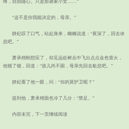
缚，自由随心。只是那谢家小女……”
“这不是你我能决定的，母亲。”
静妃叹了口气，站起身来，幽幽说道：“夜深了，回去休
息吧。”
萧承栩刚想应了，却见远处树丛中飞出点点金色萤火，
他顿了顿，回道：“孩儿尚不困，母亲先回去歇息吧。”
静妃看了他一眼，问：“你的莫护卫呢？”
提到他，萧承栩面色冷了几分：“禁足。”
内容未完，下一页继续阅读