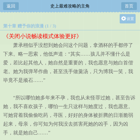
返回
史上最难攻略的主角
首页
设置
第十章 赠予你的浪漫 (1 / 3)
关灯
《关闭小说畅读模式体验更好》
大
萧承栩似乎没想到她会问这个问题，拿酒杯的手都停了
中
下来。略一思索，他低声道：“其实……孩儿并不懂什么是
小
爱，若比起其他人，她自然是重要的，我也愿意与她白首偕
老。她为我弹琴作曲，甚至洗手做羹汤，只为博我一笑，我
毕竟不是顽石……”
“所以哪怕她多年来不孕，我也从未怪罪过她，甚至告诉
她，我不喜欢孩子，哪怕一生只这样与她度过，我也愿意。
可她背着我偷偷吃药，寻医，好好的身体被折腾的日渐脆弱
起来，母亲，你可知为何我没去抓害死她的凶手，因为凶
手，就是她自己……”