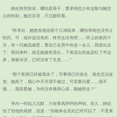
静妃有些惊讶，哪怕是母子，萧承栩也少有这般与她交
心的时刻，她没言语，只沉默听着。
“怀孕后，她愈发相信那个江湖医师，哪怕孕期也没停止
吃药。可，或许该没有的，终究会没有吧……怀上的第四个
月，有一日她说难受，要自己在房中休息一会儿，我便出去
了。再回来时，就见她脸色苍白，下体流出的血染红了半边
床，身躯冰凉，已经没有了生息……”
“那个医师已经被我杀了，可事情已经发生，谁也无法改
变。她死了，我心中不可谓不难过，可若要问爱……我不
懂……我若爱她，为何没有痛彻心扉，随她而去？”
亭内一时陷入沉默，只有寒风呼呼的声响。良久，静妃
拍了拍他的肩膀，说道：“你能体会至此已经可以了，不受束