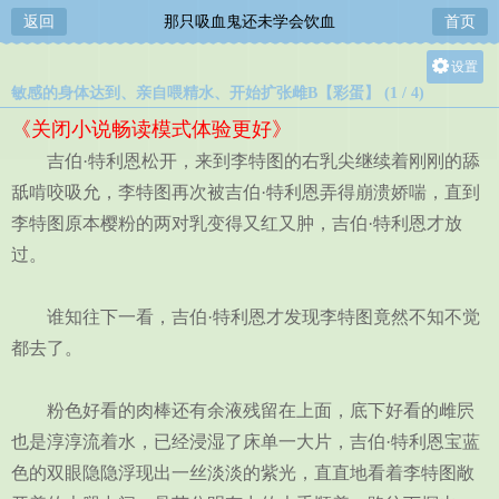
返回
那只吸血鬼还未学会饮血
首页
设置
敏感的身体达到、亲自喂精水、开始扩张雌B【彩蛋】 (1 / 4)
关灯
《关闭小说畅读模式体验更好》
大
吉伯·特利恩松开，来到李特图的右乳尖继续着刚刚的舔
中
舐啃咬吸允，李特图再次被吉伯·特利恩弄得崩溃娇喘，直到
小
李特图原本樱粉的两对乳变得又红又肿，吉伯·特利恩才放
过。
谁知往下一看，吉伯·特利恩才发现李特图竟然不知不觉
都去了。
粉色好看的肉棒还有余液残留在上面，底下好看的雌屄
也是淳淳流着水，已经浸湿了床单一大片，吉伯·特利恩宝蓝
色的双眼隐隐浮现出一丝淡淡的紫光，直直地看着李特图敞