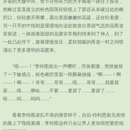
开着的大腿中间，骨节分明有力的大手顺着一路往下探去，
然略过直直挺立的粉色阴茎轻轻抚上了那还从未破过处的雌
屄口，轻轻拨开两瓣，露出里面嫩嫩的花蕊，还在吐着蜜，
另一只手的中指则是缓缓地向这处散发出香甜气息的花甬道
里探进，一路就着甜甜的花蜜非常顺利得来到了伸入，到了
一处凸起停下，接着缓慢按压，柔软细腻的甬道一时之间喷
涌出了更多透明的花蜜来。
“唔——！”李特图发出一声嘤咛，浑身紧绷，突然被按
了一下敏感点，粉色雌屄里面一阵酥麻抽搐，“啊——！啊
——！啊——！哥哥……哥哥……唔……哥哥……我要尿
尿……唔……啊哈……不要……要尿了……要尿了……
唔……呜……呜呜……”
看着李特图凌乱不堪的痛苦样子，吉伯·特利恩面无表情
的脸上下颚线紧绷，李特图这样只会让男人更加得想要把他