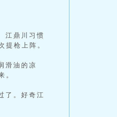
。江鼎川习惯
次提枪上阵。
润滑油的凉
来。
过了。好奇江