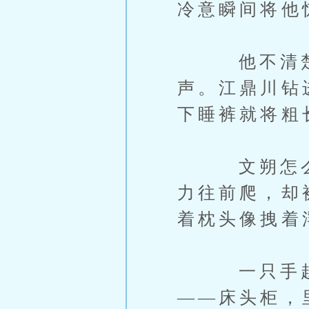
冷意瞬间将他
他不清楚自
声。江鼎川钻
下睡裤就将粗
文朔怎么可
力往前爬，却
着枕头像拽着
一只手越过
——床头柜，