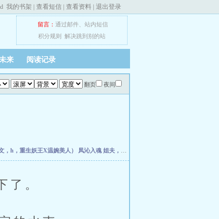
ed
我的书架
|
查看短信
|
查看资料
|
退出登录
留言：
通过邮件
、
站内短信
积分规则
解决跳到别的站
未来
阅读记录
翻页
夜间
文，h，重生妖王X温婉美人）
凤沁入魂
姐夫，太粗了【高H】
青春酒，醉一口
反派
下了。