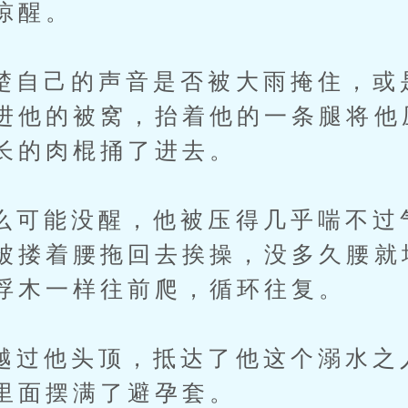
惊醒。
己的声音是否被大雨掩住，或
进他的被窝，抬着他的一条腿将他
长的肉棍捅了进去。
能没醒，他被压得几乎喘不过
被搂着腰拖回去挨操，没多久腰就
浮木一样往前爬，循环往复。
他头顶，抵达了他这个溺水之
里面摆满了避孕套。