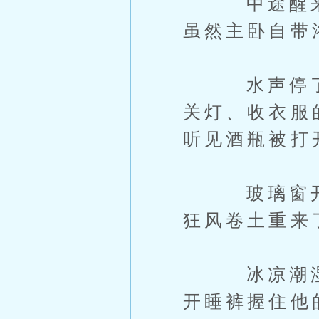
中途醒来，
虽然主卧自带
水声停了，
关灯、收衣服
听见酒瓶被打
玻璃窗开始
狂风卷土重来
冰凉潮湿的
开睡裤握住他