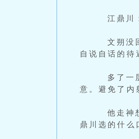
江鼎川：“
文朔没回答
自说自话的待
多了一层阻
意。避免了内
他走神想，
鼎川选的什么