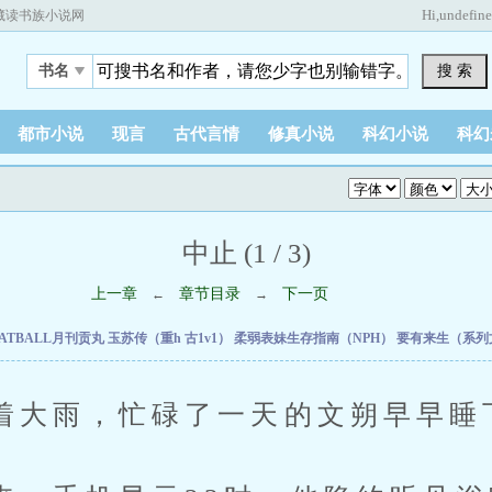
Hi,
undefin
藏读书族小说网
搜 索
书名
都市小说
现言
古代言情
修真小说
科幻小说
科幻
中止 (1 / 3)
上一章
章节目录
下一页
←
→
ATBALL月刊贡丸
玉苏传（重h 古1v1）
柔弱表妹生存指南（NPH）
要有来生（系列
雨，忙碌了一天的文朔早早睡