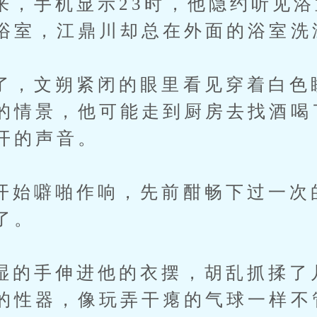
手机显示23时，他隐约听见浴
浴室，江鼎川却总在外面的浴室洗
文朔紧闭的眼里看见穿着白色
的情景，他可能走到厨房去找酒喝
开的声音。
噼啪作响，先前酣畅下过一次
了。
手伸进他的衣摆，胡乱抓揉了
的性器，像玩弄干瘪的气球一样不