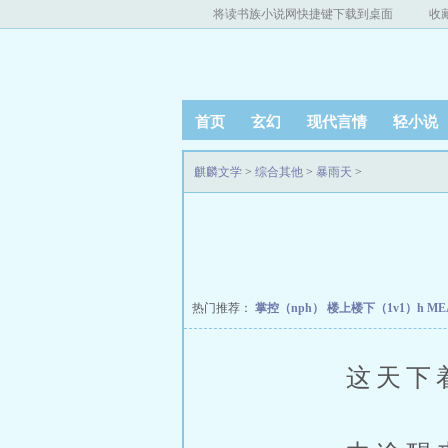
将读书族小说网快捷键下载到桌面
收
首页
玄幻
现代言情
轻小说
麒麟文学
>
综合其他
>
暴雨天
>
热门推荐：
掌控（nph）
楼上楼下（1v1）h
ME
这天下着大