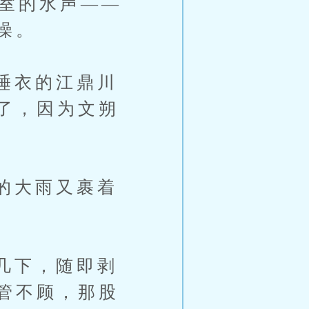
室的水声——
澡。
睡衣的江鼎川
了，因为文朔
的大雨又裹着
几下，随即剥
管不顾，那股