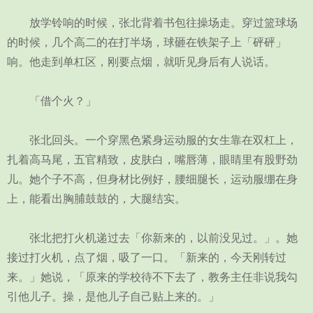
放学铃响的时候，张北背着书包往操场走。穿过篮球场
的时候，几个高二的在打半场，球砸在铁架子上「砰砰」
响。他走到单杠区，刚要点烟，就听见身后有人说话。
「借个火？」
张北回头。一个穿黑色紧身运动服的女生靠在双杠上，
扎着高马尾，五官精致，皮肤白，嘴唇薄，眼睛里有股野劲
儿。她个子不高，但身材比例好，腰细腿长，运动服绷在身
上，能看出胸脯鼓鼓的，大腿结实。
张北把打火机递过去「你新来的，以前没见过。」。她
接过打火机，点了烟，吸了一口。「新来的，今天刚转过
来。」她说，「原来的学校待不下去了，教务主任非说我勾
引他儿子。操，是他儿子自己贴上来的。」