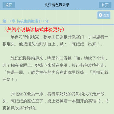
返回
北江情色风云录
首页
设置
第 13 章:转校生的艳遇 (1 / 5)
关灯
《关闭小说畅读模式体验更好》
大
早自习铃刚响完，教导主任就推开教室门，手里攥着一
中
根烟头。他把烟头拍到讲台上，喊：「陈妃妃！出来！」
小
陈妃妃慢慢站起来，嘴里的口香糖「啪」地吹了个泡，
碎了糊在嘴唇上。她撕下来黏在桌沿，拎起书包就往外走。
「停课一周。」教导主任的声音在走廊里回荡，「再抓到就
开除！」
张北坐在最后一排，看着陈妃妃的背影消失在走廊尽
头。陈妃妃的座位空了，桌上还摊着一本翻开的英语书，书
页被风吹得哗哗响。