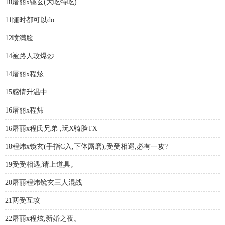
10屠丽x镜玄(大吃特吃)
11随时都可以do
12喷满脸
14被路人攻爆炒
14屠丽x程炫
15感情升温中
16屠丽x程炜
16屠丽x程氏兄弟 ,玩X骑脸TX
18程炜x镜玄(手指C入,下体厮磨),受受相遇,必有一攻?
19受受相遇,请上道具。
20屠丽程炜镜玄三人混战
21两受互攻
22屠丽x程炫,新婚之夜。