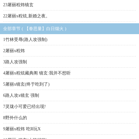
23屠丽程炜镜玄
22屠丽x程炫,新婚之夜。
全部章节 ( 【眷思量】白日烟火 )
1竹林受辱(路人攻强制)
2屠丽x程炜
3路人攻强制
4屠丽x程炫藏典阁 镜玄:我并不想听
5屠丽x镜玄(终于吃到了)
6路人攻x镜玄 强制
7灵珑小可爱已经出现!
8野外什么的
9屠丽x程炜 吃R玩X