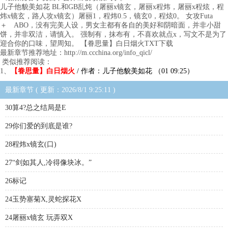
儿子他貌美如花 BL和GB乱炖（屠丽x镜玄，屠丽x程炜，屠丽x程炫，程
炜x镜玄，路人攻x镜玄）屠丽1，程炜0.5，镜玄0，程炫0。 女攻Futa
＋ ABO，没有完美人设，男女主都有各自的美好和阴暗面，并非小甜
饼，并非双洁，请慎入。 强制有，抹布有，不喜欢就点x，写文不是为了
迎合你的口味，望周知。 【眷思量】白日烟火TXT下载
最新章节推荐地址：http://m.ccchina.org/info_qicl/
类似推荐阅读：
1、
【眷思量】白日烟火
/ 作者：儿子他貌美如花 （01 09:25）
最新章节 ( 更新：2026/8/1 9:25:11 )
30算4?总之结局是E
29你们爱的到底是谁?
28程炜x镜玄(口)
27“剑如其人,冷得像块冰。”
26标记
24玉势塞菊X,灵蛇探花X
24屠丽x镜玄 玩弄双X