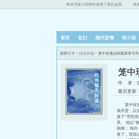
将读书族小说网快捷键下载到桌面
收
首页
玄幻
现代言情
轻小说
麒麟文学
>
综合其他
> 笼中玫瑰法则最新章节
笼中
作 者：
最后更新：20
笼中玫
戏外爱，以
接下“罪犯
具。 他以
相缠； 戏
落下，现实