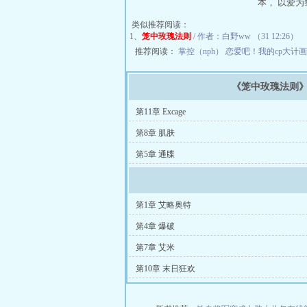
本， 以爱为
类似推荐阅读：
1、
笼中玫瑰法则
/ 作者：白野ww （31 12:26）
推荐阅读：
掌控（nph）
恋爱吧！我的cp大计
《笼中玫瑰法则
第11章 Excage
第8章 肌肤
第5章 通牒
第1章 艾略奥特
第4章 爆破
第7章 艾米
第10章 末日狂欢