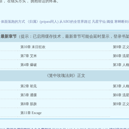
祭， 在镜头尽头， 拥抱命运的终幕。
画
体面落跑的方式
《归属》(pripara同人)
从ABO的全世界路过
凡星宇仙
阈值
寒蝉断剑
》最新章节
（提示：已启用缓存技术，最新章节可能会延时显示，登录书
第10章 末日狂欢
第9章 正
第7章 艾米
第6章 流
第4章 爆破
第3章 人
《笼中玫瑰法则》正文
第2章 初见
第3章 人
第5章 通牒
第6章 流
第8章 肌肤
第9章 正
第11章 Excage