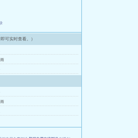
录
架即可实时查看。）
义
星雨
格
格
星雨
义