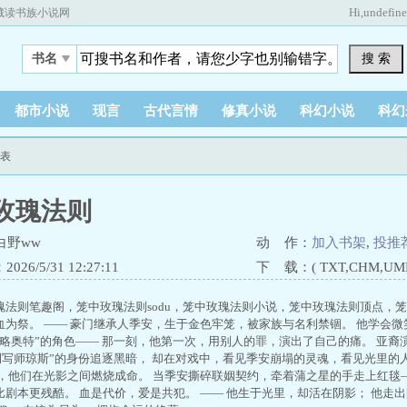
Hi,
undefin
藏读书族小说网
搜 索
书名
都市小说
现言
古代言情
修真小说
科幻小说
科幻
列表
玫瑰法则
白野ww
动 作：
加入书架
,
投推
26/5/31 12:27:11
下 载：( TXT,CHM,UMD,
瑰法则笔趣阁，笼中玫瑰法则sodu，笼中玫瑰法则小说，笼中玫瑰法则顶点，笼
血为祭。 —— 豪门继承人季安，生于金色牢笼，被家族与名利禁锢。 他学会微
埃略奥特”的角色—— 那一刻，他第一次，用别人的罪，演出了自己的痛。 亚
“侧写师琼斯”的身份追逐黑暗， 却在对戏中，看见季安崩塌的灵魂，看见光里的
外，他们在光影之间燃烧成命。 当季安撕碎联姻契约，牵着蒲之星的手走上红毯—
比剧本更残酷。 血是代价，爱是共犯。 —— 他生于光里，却活在阴影； 他走