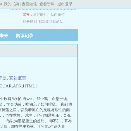
ed
我的书架
|
查看短信
|
查看资料
|
退出登录
留言：
通过邮件
、
站内短信
积分规则
解决跳到别的站
未来
阅读记录
荐票
,
直达底部
JAR,APK,HTML )
中玫瑰法则白野ww， 戏中戏，命悬一线。
笑，学会伪装，唯独忘了如何呼吸。 直到他
裔演员蒲之星，背负着流亡的灵魂与理性的面
人，也在求救。 戏里，他们相爱相杀，灵魂
— 他以为那是重生的首映。 却不知，幕布
出阴影，却在光里坠落。 他们以生命为剧