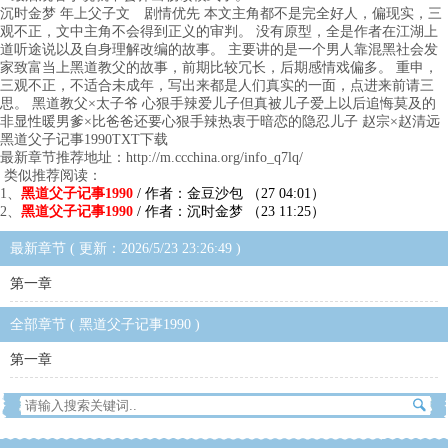
沉时金梦 年上父子文 剧情优先 本文主角都不是完全好人，偏现实，三
观不正，文中主角不会得到正义的审判。 没有原型，全是作者在江湖上
道听途说以及自身理解改编的故事。 主要讲的是一个男人靠混黑社会发
家致富当上黑道教父的故事，前期比较冗长，后期感情戏偏多。 重申，
三观不正，不适合未成年，写出来都是人们真实的一面，点进来前请三
思。 黑道教父×太子爷 心狠手辣爱儿子但真被儿子爱上以后追悔莫及的
非显性暖男爹×比爸爸还要心狠手辣热衷于暗恋的隐忍儿子 赵宗×赵清远
黑道父子记事1990TXT下载
最新章节推荐地址：http://m.ccchina.org/info_q7lq/
类似推荐阅读：
1、
黑道父子记事1990
/ 作者：金豆沙包 （27 04:01）
2、
黑道父子记事1990
/ 作者：沉时金梦 （23 11:25）
最新章节 ( 更新：2026/5/23 23:26:49 )
第一章
全部章节 ( 黑道父子记事1990 )
第一章