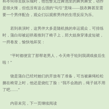
和岑何得去娱乐城时，他也瞥见过舞池里的舞男舞女，动作
是很火辣，但也没有这么强的“勾引”意味——脱衣舞甚至需
要一个男伴配合，观众们以观察男伴的生理反应为乐。
若到表演时，这男伴大多是随机挑的幸运观众，可排练
时，蒲白却被起哄着推到了椅子上，郑大姐身穿漆皮短裙，
一捋卷发，愉快地坏笑：
“平时都便宜了那帮老男人，今天终于轮到我调戏俊后生
啦！”
饶是蒲白已经对她们的开放有了准备，可当被麻绳松松
捆在椅背上时，他还是烧红了脸：“我不会跑的，绳子就不用
了吧……”
内容未完，下一页继续阅读