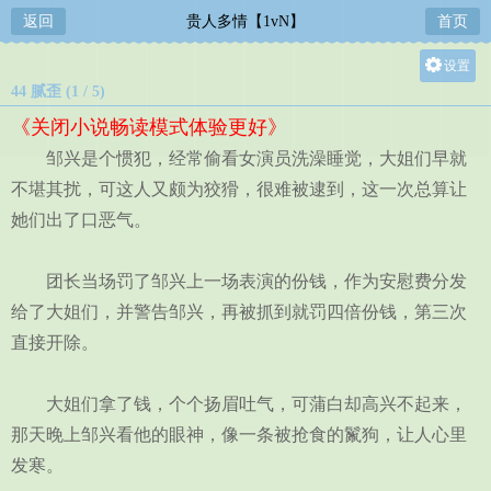
返回
贵人多情【1vN】
首页
设置
44 腻歪 (1 / 5)
关灯
《关闭小说畅读模式体验更好》
大
邹兴是个惯犯，经常偷看女演员洗澡睡觉，大姐们早就
中
不堪其扰，可这人又颇为狡猾，很难被逮到，这一次总算让
小
她们出了口恶气。
团长当场罚了邹兴上一场表演的份钱，作为安慰费分发
给了大姐们，并警告邹兴，再被抓到就罚四倍份钱，第三次
直接开除。
大姐们拿了钱，个个扬眉吐气，可蒲白却高兴不起来，
那天晚上邹兴看他的眼神，像一条被抢食的鬣狗，让人心里
发寒。