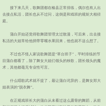
接下来几天，歌舞团都在榆县正常排练，偶尔也有人出
去接点私活，团长也从不过问，这倒是和戏班的规矩大相径
庭。
蒲白开始还觉得歌舞团管理太过散漫，可后来，出去接
私活的大姐常给他捎带零嘴水果回来，他也就不这么想了。
不过也不怪人家说歌舞团是“草台班子”，平时排练的节
目蒲白都看了，除了舞女大姐们领头的秧歌，团长领头的魔
术，其他都毫无专业性可言。
什么唱歌武术就不提了，最让蒲白诧异的，是舞女郑大
姐表演的“脱衣舞”。
在正规戏班长大的蒲白从未看过这么露骨的舞蹈，从前